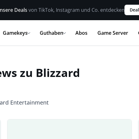
nsere Deals
von TikTok, Instagram und Co. entdecken
Deal
Gamekeys
Guthaben
Abos
Game Server
ews zu Blizzard
zzard Entertainment