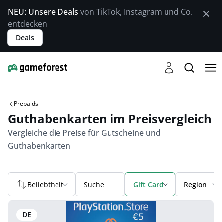
NEU: Unsere Deals
von TikTok, Instagram und Co.
entdecken
Deals
Prepaids
Guthabenkarten im Preisvergleich
Vergleiche die Preise für Gutscheine und
Guthabenkarten
Beliebtheit
Suche
Gift Card
Region
DE