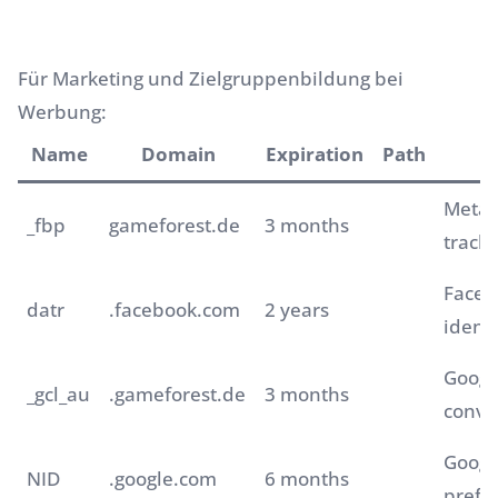
Für Marketing und Zielgruppenbildung bei
Werbung:
Name
Domain
Expiration
Path
D
Meta 
_fbp
gameforest.de
3 months
tracki
Faceb
datr
.facebook.com
2 years
identi
Googl
_gcl_au
.gameforest.de
3 months
conve
Googl
NID
.google.com
6 months
prefe