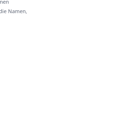
enen
f die Namen,