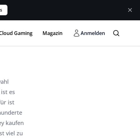
s
Cloud Gaming
Magazin
Anmelden
wahl
ist es
ür ist
 hunderte
ey kaufen
t viel zu