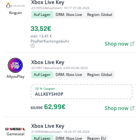
Xbox Live Key
2319052
Aktualisiert:
18:17 07.08.2026
Kinguin
Auf Lager
DRM: Xbox Live
Region: Global
33,52€
inkl. ≈3,41 €
PayPal/Kartengebühr
Shop now
Xbox Live Key
2214911
Aktualisiert:
6:09 03.06.2025
Auf Lager
DRM: Xbox Live
Region: Global
AllyouPlay
10 % Coupon
ALLKEYSHOP
62,99€
Shop now
69,99€
Xbox Live Key
2134990
Aktualisiert:
18:26 07.08.2026
Gameseal
Auf Lager
DRM: Xbox Live
Region: EU