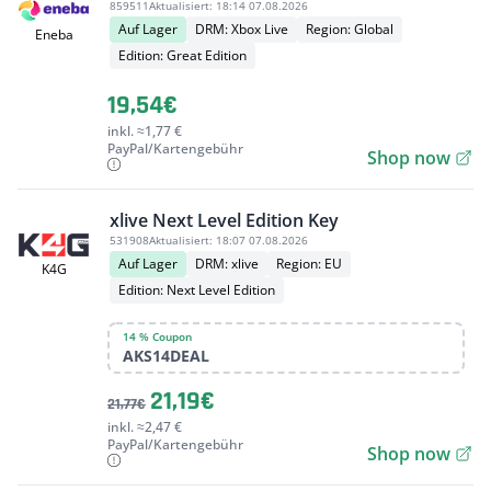
859511
Aktualisiert:
18:14 07.08.2026
Auf Lager
DRM: Xbox Live
Region: Global
Eneba
Edition: Great Edition
19,54€
inkl. ≈1,77 €
PayPal/Kartengebühr
Shop now
xlive Next Level Edition Key
531908
Aktualisiert:
18:07 07.08.2026
Auf Lager
DRM: xlive
Region: EU
K4G
Edition: Next Level Edition
14 % Coupon
AKS14DEAL
21,19€
21,77€
inkl. ≈2,47 €
PayPal/Kartengebühr
Shop now