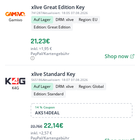
xlive Great Edition Key
741287
Aktualisiert:
18:05 07.08.2026
Auf Lager
DRM: xlive
Region: EU
Gamivo
Edition: Great Edition
21,23€
inkl. ≈1,95 €
PayPal/Kartengebühr
Shop now
xlive Standard Key
565186
Aktualisiert:
18:07 07.08.2026
Auf Lager
DRM: xlive
Region: Global
K4G
Edition: Standard
14 % Coupon
AKS14DEAL
22,14€
22,76€
inkl. ≈2,57 €
PayPal/Kartengebühr