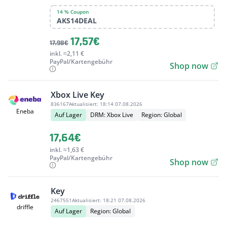
14 % Coupon
AKS14DEAL
17,57€
17,98€
inkl. ≈2,11 €
PayPal/Kartengebühr
Shop now
Xbox Live Key
836167
Aktualisiert:
18:14 07.08.2026
Eneba
Auf Lager
DRM: Xbox Live
Region: Global
17,64€
inkl. ≈1,63 €
PayPal/Kartengebühr
Shop now
Key
2467551
Aktualisiert:
18:21 07.08.2026
driffle
Auf Lager
Region: Global