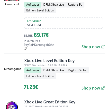
Gameseal
Auf Lager
DRM: Xbox Live
Region: EU
Edition: Level Edition
5 % Coupon
SEAL5GF
69,17€
66,19€
inkl. ≈6,29 €
PayPal/Kartengebühr
Shop now
Xbox Live Level Edition Key
900517
Aktualisiert:
6:20 26.11.2025
Dreamgame
Auf Lager
DRM: Xbox Live
Region: Global
Edition: Level Edition
71,25€
Shop now
Xbox Live Great Edition Key
2214907
Aktualisiert:
6:09 03.06.2025