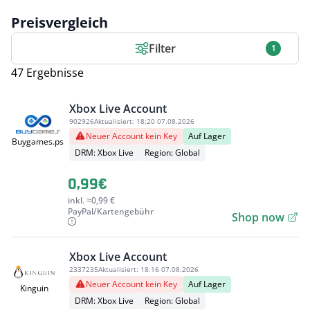
Preisvergleich
Filter
1
47 Ergebnisse
Xbox Live Account
902926
Aktualisiert:
18:20 07.08.2026
Neuer Account kein Key
Auf Lager
Buygames.ps
DRM: Xbox Live
Region: Global
0,99€
inkl. ≈0,99 €
PayPal/Kartengebühr
Shop now
Xbox Live Account
2337235
Aktualisiert:
18:16 07.08.2026
Neuer Account kein Key
Auf Lager
Kinguin
DRM: Xbox Live
Region: Global