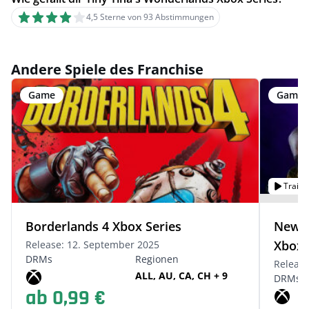
4,5 Sterne von 93 Abstimmungen
Andere Spiele des Franchise
Game
Game
Trailer
Borderlands 4 Xbox Series
New T
Xbox 
Release: 12. September 2025
DRMs
Regionen
Release
ALL, AU, CA, CH + 9
DRMs
ab 0,99 €