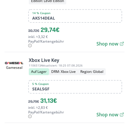
Edition: Level Edition
14 % Coupon
AKS14DEAL
29,74€
30,72€
inkl. ≈3,32 €
PayPal/Kartengebühr
Shop now
Xbox Live Key
1106513
Aktualisiert:
18:25 07.08.2026
Gameseal
Auf Lager
DRM: Xbox Live
Region: Global
5 % Coupon
SEAL5GF
31,13€
29,79€
inkl. ≈2,83 €
PayPal/Kartengebühr
Shop now