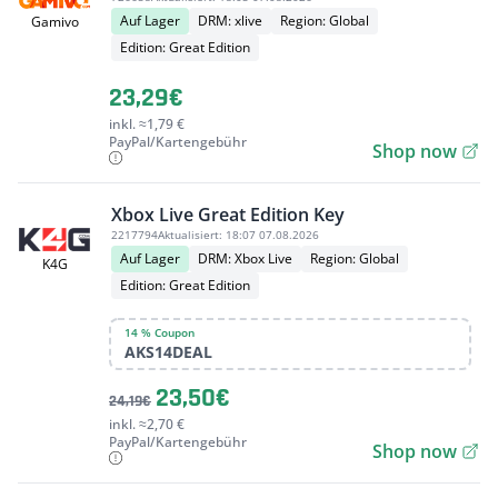
Auf Lager
DRM: xlive
Region: Global
Gamivo
Edition: Great Edition
23,29€
inkl. ≈1,79 €
PayPal/Kartengebühr
Shop now
Xbox Live Great Edition Key
2217794
Aktualisiert:
18:07 07.08.2026
Auf Lager
DRM: Xbox Live
Region: Global
K4G
Edition: Great Edition
14 % Coupon
AKS14DEAL
23,50€
24,19€
inkl. ≈2,70 €
PayPal/Kartengebühr
Shop now