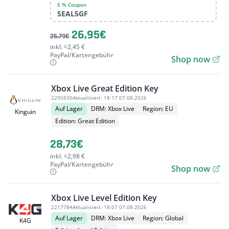
5 % Coupon
SEAL5GF
26,95€
25,79€
inkl. ≈2,45 €
PayPal/Kartengebühr
Shop now
Xbox Live Great Edition Key
2295830
Aktualisiert:
18:17 07.08.2026
Auf Lager
DRM: Xbox Live
Region: EU
Kinguin
Edition: Great Edition
28,73€
inkl. ≈2,98 €
PayPal/Kartengebühr
Shop now
Xbox Live Level Edition Key
2217784
Aktualisiert:
18:07 07.08.2026
Auf Lager
DRM: Xbox Live
Region: Global
K4G