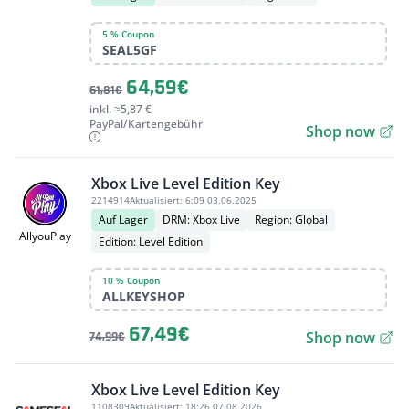
5 % Coupon
SEAL5GF
64,59€
61,81€
inkl. ≈5,87 €
PayPal/Kartengebühr
Shop now
Xbox Live Level Edition Key
2214914
Aktualisiert:
6:09 03.06.2025
Auf Lager
DRM: Xbox Live
Region: Global
AllyouPlay
Edition: Level Edition
10 % Coupon
ALLKEYSHOP
67,49€
Shop now
74,99€
Xbox Live Level Edition Key
1108309
Aktualisiert:
18:26 07.08.2026