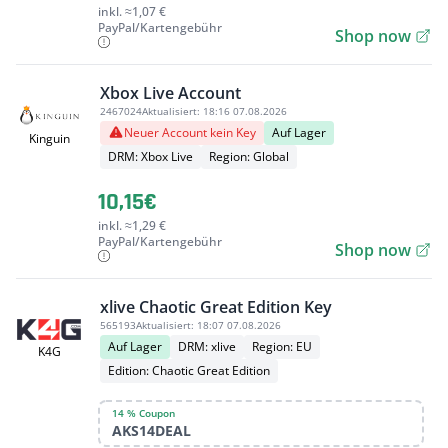
inkl. ≈1,07 €
PayPal/Kartengebühr
Shop now
Xbox Live Account
2467024
Aktualisiert:
18:16 07.08.2026
Neuer Account kein Key
Auf Lager
Kinguin
DRM: Xbox Live
Region: Global
10,15€
inkl. ≈1,29 €
PayPal/Kartengebühr
Shop now
xlive Chaotic Great Edition Key
565193
Aktualisiert:
18:07 07.08.2026
Auf Lager
DRM: xlive
Region: EU
K4G
Edition: Chaotic Great Edition
14 % Coupon
AKS14DEAL