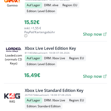
Auf Lager
DRM: xlive
Region: EU
Gamivo
Edition: Level Edition
15,52€
inkl. ≈1,55 €
PayPal/Kartengebühr
Shop now
Xbox Live Level Edition Key
811403
Aktualisiert:
18:08 07.08.2026
Loaded.com
Auf Lager
DRM: Xbox Live
Region: EU
(vormals CD
Keys)
Edition: Level Edition
16,49€
Shop now
Xbox Live Standard Edition Key
2675573
Aktualisiert:
18:08 07.08.2026
Auf Lager
DRM: Xbox Live
Region: EU
K4G
Edition: Standard Edition