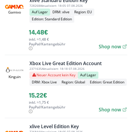
xlive Standard Edition Key
728268
Aktualisiert:
18:05 07.08.2026
Auf Lager
DRM: xlive
Region: EU
Gamivo
Edition: Standard Edition
14,48€
inkl. ≈1,48 €
PayPal/Kartengebühr
Shop now
Xbox Live Great Edition Account
2371635
Aktualisiert:
18:18 07.08.2026
Neuer Account kein Key
Auf Lager
Kinguin
DRM: Xbox Live
Region: Global
Edition: Great Edition
15,22€
inkl. ≈1,75 €
PayPal/Kartengebühr
Shop now
xlive Level Edition Key
726844
Aktualisiert:
18:05 07.08.2026