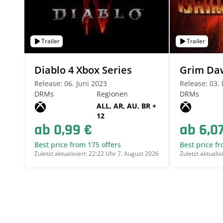
Trailer
Trailer
Diablo 4 Xbox Series
Grim Daw
Release: 06. Juni 2023
Release: 03
DRMs
Regionen
DRMs
ALL, AR, AU, BR +
12
ab 0,99 €
ab 6,0
Best price from 175 offers
Best price fr
Zuletzt aktualisiert: 22:22 Uhr 7. August 2026
Zuletzt aktualis