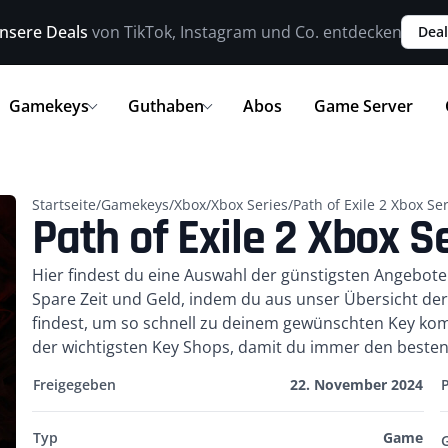
nsere Deals
von TikTok, Instagram und Co. entdecken
Deal
Gamekeys
Guthaben
Abos
Game Server
Startseite
/
Gamekeys
/
Xbox
/
Xbox Series
/
Path of Exile 2 Xbox Se
Path of Exile 2 Xbox S
Kurzbeschreibung
Hier findest du eine Auswahl der günstigsten Angebot
Spare Zeit und Geld, indem du aus unser Übersicht d
findest, um so schnell zu deinem gewünschten Key komm
der wichtigsten Key Shops, damit du immer den besten 
Freigegeben
22. November 2024
Typ
Game