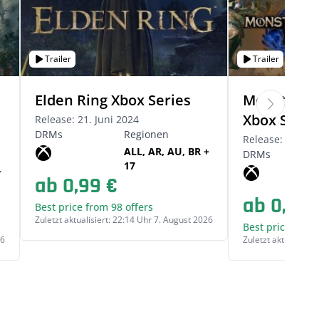
Trailer
Trailer
Elden Ring Xbox Series
Monster Hu
Xbox Serie
Release: 21. Juni 2024
DRMs
Regionen
Release: 19. Ja
ALL, AR, AU, BR +
DRMs
17
+
ab 0,99 €
ab 0,99 
Best price from 98 offers
Zuletzt aktualisiert: 22:14 Uhr 7. August 2026
Best price from 
26
Zuletzt aktualisier