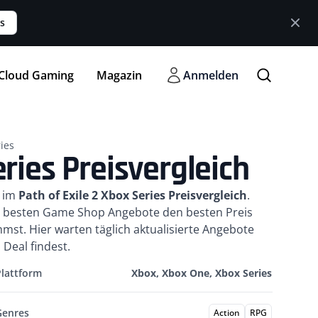
s
Cloud Gaming
Magazin
Anmelden
ries
eries Preisvergleich
e im
Path of Exile 2 Xbox Series Preisvergleich
.
er besten Game Shop Angebote den besten Preis
st. Hier warten täglich aktualisierte Angebote
Deal findest.
Plattform
Xbox, Xbox One, Xbox Series
Genres
Action
RPG