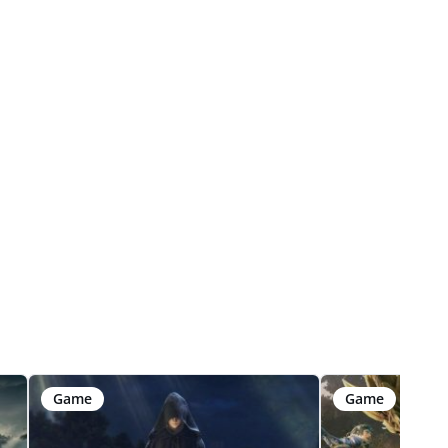
Game
Game