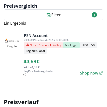
Preisvergleich
Filter
1
Ein Ergebnis
PSN Account
2386569
Aktualisiert:
20:15 07.08.2026
Neuer Account kein Key
Auf Lager
DRM: PSN
Kinguin
Region: Global
43,59€
inkl. ≈4,33 €
PayPal/Kartengebühr
Shop now
Preisverlauf