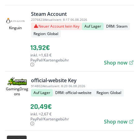
Steam Account
2376823
Aktualisiert:
8:17 06.08.2026
Neuer Account kein Key
Auf Lager
DRM: Steam
Kinguin
Region: Global
13,92€
inkl. ≈1,63 €
PayPal/Kartengebühr
Shop now
official-website Key
914802
Aktualisiert:
8:20 06.08.2026
GamingDrag
Auf Lager
DRM: official-website
Region: Global
ons
20,49€
inkl. ≈2,67 €
PayPal/Kartengebühr
Shop now