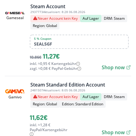
Steam Account
2937773
Aktualisiert:
8:28 06.08.2026
Gameseal
Neuer Account kein Key
Auf Lager
DRM: Steam
Region: Global
5 % Coupon
SEAL5GF
11,27€
10,86€
inkl. ≈0,95 € Kartengebühr
Shop now
zzgl. ≈0,08 € PayPal-Gebühr
Steam Standard Edition Account
2481507
Aktualisiert:
8:05 06.08.2026
Neuer Account kein Key
Auf Lager
DRM: Steam
Gamivo
Region: Global
Edition: Standard Edition
11,62€
inkl. ≈1,28 €
PayPal/Kartengebühr
Shop now