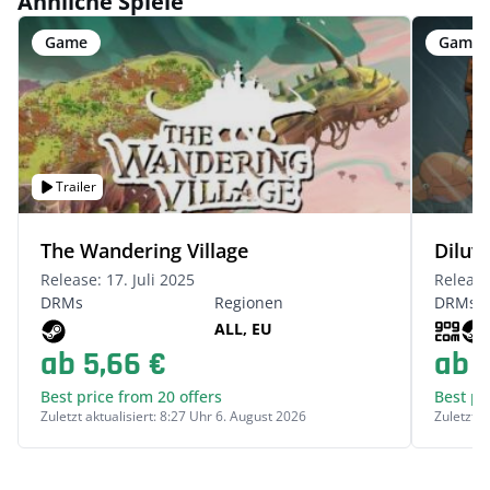
Ähnliche Spiele
Game
Game
Trailer
The Wandering Village
Diluv
Release: 17. Juli 2025
Release
DRMs
Regionen
DRMs
ALL, EU
ab 5,66 €
ab 4
Best price from 20 offers
Best pr
Zuletzt aktualisiert: 8:27 Uhr 6. August 2026
Zuletzt a