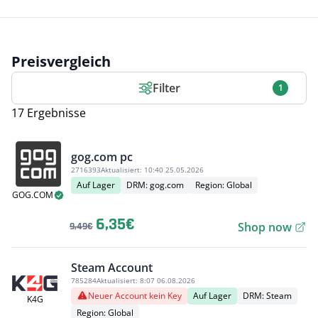
Preisvergleich
Filter
1
17 Ergebnisse
gog.com pc
2716393
Aktualisiert:
10:40 25.05.2026
Auf Lager
DRM: gog.com
Region: Global
GOG.COM
6,35€
Shop now
9,49€
Steam Account
785284
Aktualisiert:
8:07 06.08.2026
Neuer Account kein Key
Auf Lager
DRM: Steam
K4G
Region: Global