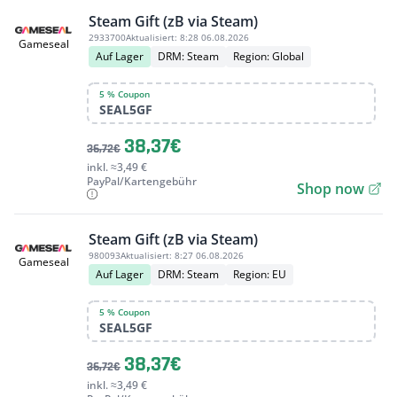
Steam Gift (zB via Steam)
2933700
Aktualisiert:
8:28 06.08.2026
Gameseal
Auf Lager
DRM: Steam
Region: Global
5 % Coupon
SEAL5GF
38,37€
36,72€
inkl. ≈3,49 €
PayPal/Kartengebühr
Shop now
Steam Gift (zB via Steam)
980093
Aktualisiert:
8:27 06.08.2026
Gameseal
Auf Lager
DRM: Steam
Region: EU
5 % Coupon
SEAL5GF
38,37€
36,72€
inkl. ≈3,49 €