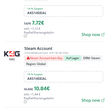
14 % Coupon
AKS14DEAL
7,72€
7,67€
inkl. ≈1,12 €
PayPal/Kartengebühr
Shop now
Steam Account
2162286
Aktualisiert:
8:07 06.08.2026
Neuer Account kein Key
Auf Lager
DRM: Steam
K4G
Region: Global
14 % Coupon
AKS14DEAL
10,84€
10,93€
inkl. ≈1,44 €
PayPal/Kartengebühr
Shop now