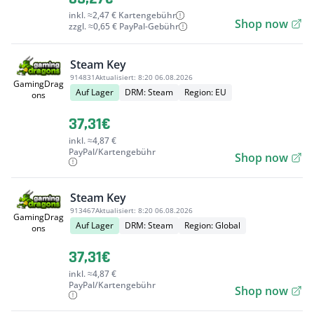
inkl. ≈2,47 € Kartengebühr
Shop now
zzgl. ≈0,65 € PayPal-Gebühr
Steam Key
914831
Aktualisiert:
8:20 06.08.2026
GamingDrag
Auf Lager
DRM: Steam
Region: EU
ons
37,31€
inkl. ≈4,87 €
PayPal/Kartengebühr
Shop now
Steam Key
913467
Aktualisiert:
8:20 06.08.2026
GamingDrag
Auf Lager
DRM: Steam
Region: Global
ons
37,31€
inkl. ≈4,87 €
PayPal/Kartengebühr
Shop now