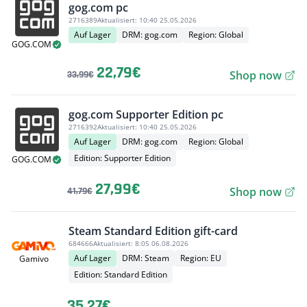
gog.com pc
2716389
Aktualisiert:
10:40 25.05.2026
Auf Lager
DRM: gog.com
Region: Global
GOG.COM
22,79€
Shop now
33,99€
gog.com Supporter Edition pc
2716392
Aktualisiert:
10:40 25.05.2026
Auf Lager
DRM: gog.com
Region: Global
Edition: Supporter Edition
GOG.COM
27,99€
Shop now
41,79€
Steam Standard Edition gift-card
684666
Aktualisiert:
8:05 06.08.2026
Auf Lager
DRM: Steam
Region: EU
Gamivo
Edition: Standard Edition
35,27€