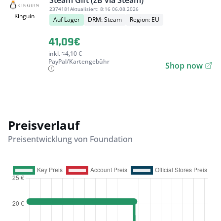
Steam Gift (zB via Steam)
2374181
Aktualisiert:
8:16 06.08.2026
Kinguin
Auf Lager
DRM: Steam
Region: EU
41,09€
inkl. ≈4,10 €
PayPal/Kartengebühr
Shop now
Preisverlauf
Preisentwicklung von Foundation