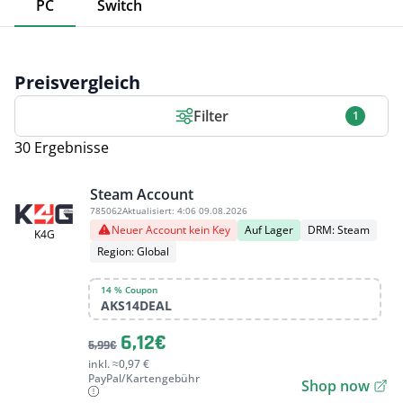
PC
Switch
Preisvergleich
Filter
1
30 Ergebnisse
Steam Account
785062
Aktualisiert:
4:06 09.08.2026
Neuer Account kein Key
Auf Lager
DRM: Steam
K4G
Region: Global
14 % Coupon
AKS14DEAL
6,12€
5,99€
inkl. ≈0,97 €
PayPal/Kartengebühr
Shop now