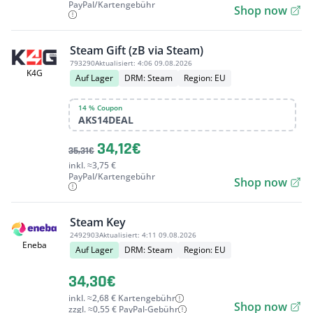
PayPal/Kartengebühr
Shop now
Steam Gift (zB via Steam)
793290
Aktualisiert:
4:06 09.08.2026
K4G
Auf Lager
DRM: Steam
Region: EU
14 % Coupon
AKS14DEAL
34,12€
35,31€
inkl. ≈3,75 €
PayPal/Kartengebühr
Shop now
Steam Key
2492903
Aktualisiert:
4:11 09.08.2026
Eneba
Auf Lager
DRM: Steam
Region: EU
34,30€
inkl. ≈2,68 € Kartengebühr
Shop now
zzgl. ≈0,55 € PayPal-Gebühr