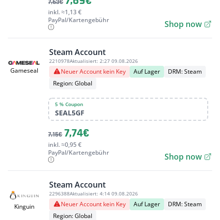
7,69€
7,63€
inkl. ≈1,13 €
PayPal/Kartengebühr
Shop now
Steam Account
2210978
Aktualisiert:
2:27 09.08.2026
Gameseal
Neuer Account kein Key
Auf Lager
DRM: Steam
Region: Global
5 % Coupon
SEAL5GF
7,74€
7,15€
inkl. ≈0,95 €
PayPal/Kartengebühr
Shop now
Steam Account
2296388
Aktualisiert:
4:14 09.08.2026
Neuer Account kein Key
Auf Lager
DRM: Steam
Kinguin
Region: Global