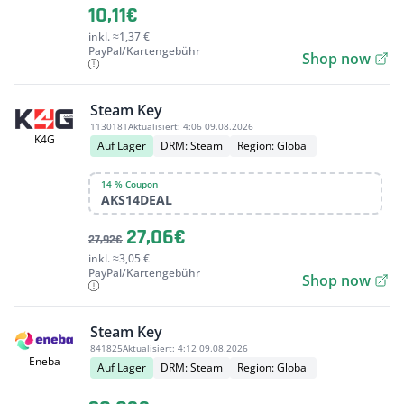
10,11€
inkl. ≈1,37 €
PayPal/Kartengebühr
Shop now
Steam Key
1130181
Aktualisiert:
4:06 09.08.2026
K4G
Auf Lager
DRM: Steam
Region: Global
14 % Coupon
AKS14DEAL
27,06€
27,92€
inkl. ≈3,05 €
PayPal/Kartengebühr
Shop now
Steam Key
841825
Aktualisiert:
4:12 09.08.2026
Eneba
Auf Lager
DRM: Steam
Region: Global