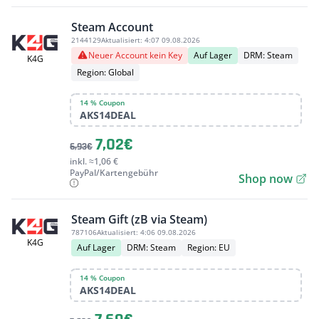
Steam Account
2144129
Aktualisiert:
4:07 09.08.2026
Neuer Account kein Key
Auf Lager
DRM: Steam
K4G
Region: Global
14 % Coupon
AKS14DEAL
7,02€
6,93€
inkl. ≈1,06 €
PayPal/Kartengebühr
Shop now
Steam Gift (zB via Steam)
787106
Aktualisiert:
4:06 09.08.2026
K4G
Auf Lager
DRM: Steam
Region: EU
14 % Coupon
AKS14DEAL