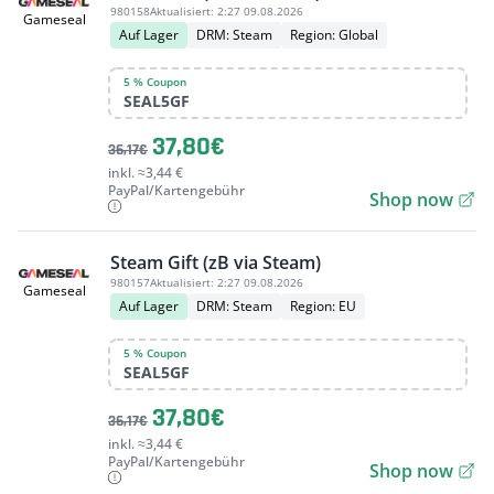
980158
Aktualisiert:
2:27 09.08.2026
Gameseal
Auf Lager
DRM: Steam
Region: Global
5 % Coupon
SEAL5GF
37,80€
36,17€
inkl. ≈3,44 €
PayPal/Kartengebühr
Shop now
Steam Gift (zB via Steam)
980157
Aktualisiert:
2:27 09.08.2026
Gameseal
Auf Lager
DRM: Steam
Region: EU
5 % Coupon
SEAL5GF
37,80€
36,17€
inkl. ≈3,44 €
PayPal/Kartengebühr
Shop now