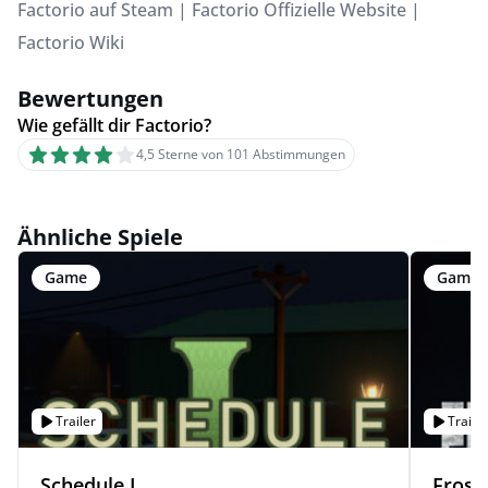
Factorio auf Steam
|
Factorio Offizielle Website
|
Factorio Wiki
Bewertungen
Wie gefällt dir Factorio?
4,5 Sterne von 101 Abstimmungen
Ähnliche Spiele
Game
Game
Trailer
Trailer
Schedule I
Frost