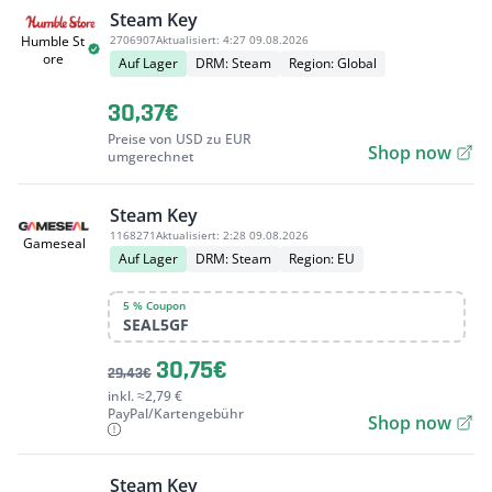
Steam Key
2706907
Aktualisiert:
4:27 09.08.2026
Humble St
ore
Auf Lager
DRM: Steam
Region: Global
30,37€
Preise von USD zu EUR
Shop now
umgerechnet
Steam Key
1168271
Aktualisiert:
2:28 09.08.2026
Gameseal
Auf Lager
DRM: Steam
Region: EU
5 % Coupon
SEAL5GF
30,75€
29,43€
inkl. ≈2,79 €
PayPal/Kartengebühr
Shop now
Steam Key