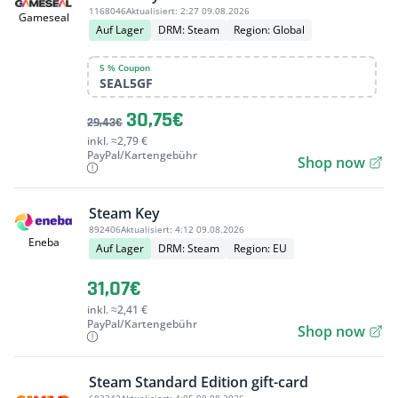
1168046
Aktualisiert:
2:27 09.08.2026
Gameseal
Auf Lager
DRM: Steam
Region: Global
5 % Coupon
SEAL5GF
30,75€
29,43€
inkl. ≈2,79 €
PayPal/Kartengebühr
Shop now
Steam Key
892406
Aktualisiert:
4:12 09.08.2026
Eneba
Auf Lager
DRM: Steam
Region: EU
31,07€
inkl. ≈2,41 €
PayPal/Kartengebühr
Shop now
Steam Standard Edition gift-card