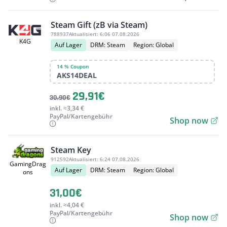
Steam Gift (zB via Steam)
788937
Aktualisiert:
6:06 07.08.2026
K4G
Auf Lager
DRM: Steam
Region: Global
14 % Coupon
AKS14DEAL
29,91€
30,90€
inkl. ≈3,34 €
PayPal/Kartengebühr
Shop now
Steam Key
912592
Aktualisiert:
6:24 07.08.2026
GamingDrag
Auf Lager
DRM: Steam
Region: Global
ons
31,00€
inkl. ≈4,04 €
PayPal/Kartengebühr
Shop now