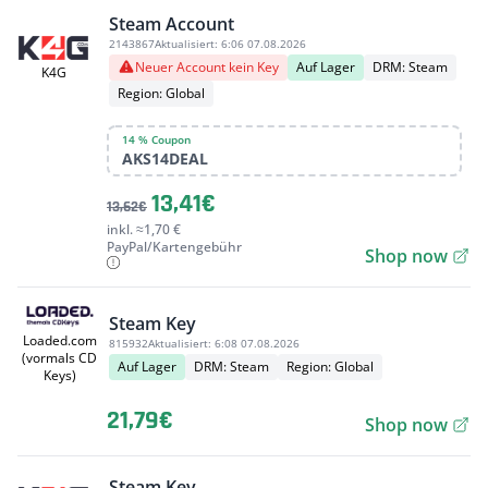
Steam Account
2143867
Aktualisiert:
6:06 07.08.2026
Neuer Account kein Key
Auf Lager
DRM: Steam
K4G
Region: Global
14 % Coupon
AKS14DEAL
13,41€
13,62€
inkl. ≈1,70 €
PayPal/Kartengebühr
Shop now
Steam Key
Loaded.com
815932
Aktualisiert:
6:08 07.08.2026
(vormals CD
Auf Lager
DRM: Steam
Region: Global
Keys)
21,79€
Shop now
Steam Key