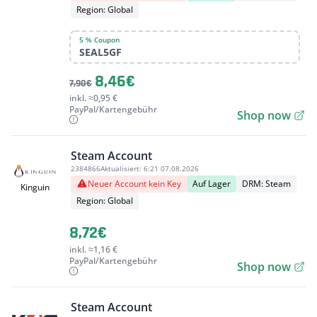
Region: Global
5 % Coupon
SEAL5GF
8,46€
7,90€
inkl. ≈0,95 €
PayPal/Kartengebühr
Shop now
Steam Account
2384866
Aktualisiert:
6:21 07.08.2026
Neuer Account kein Key
Auf Lager
DRM: Steam
Kinguin
Region: Global
8,72€
inkl. ≈1,16 €
PayPal/Kartengebühr
Shop now
Steam Account