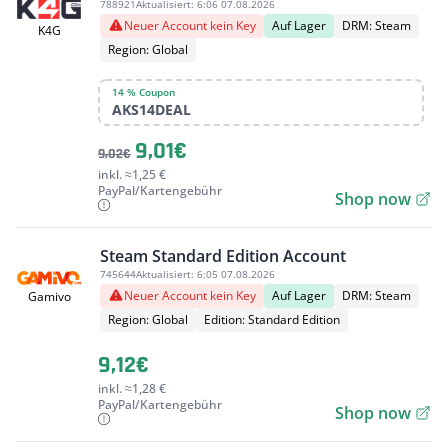
788921
Aktualisiert:
6:06 07.08.2026
Neuer Account kein Key
Auf Lager
DRM: Steam
K4G
Region: Global
14 % Coupon
AKS14DEAL
9,01€
9,02€
inkl. ≈1,25 €
PayPal/Kartengebühr
Shop now
Steam Standard Edition Account
745644
Aktualisiert:
6:05 07.08.2026
Neuer Account kein Key
Auf Lager
DRM: Steam
Gamivo
Region: Global
Edition: Standard Edition
9,12€
inkl. ≈1,28 €
PayPal/Kartengebühr
Shop now