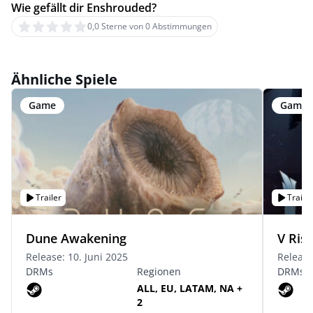
Wie gefällt dir Enshrouded?
0,0 Sterne von 0 Abstimmungen
Ähnliche Spiele
Game
Game
Trailer
Trailer
Dune Awakening
V Risi
Release: 10. Juni 2025
Release
DRMs
Regionen
DRMs
ALL, EU, LATAM, NA +
2