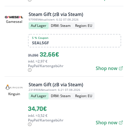
Steam Gift (zB via Steam)
979989
Aktualisiert:
6:32 07.08.2026
Gameseal
Auf Lager
DRM: Steam
Region: EU
5 % Coupon
SEAL5GF
32,66€
31,25€
inkl. ≈2,97 €
PayPal/Kartengebühr
Shop now
Steam Gift (zB via Steam)
2318908
Aktualisiert:
6:21 07.08.2026
Kinguin
Auf Lager
DRM: Steam
Region: EU
34,70€
inkl. ≈3,52 €
PayPal/Kartengebühr
Shop now