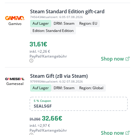
Steam Standard Edition gift-card
745643
Aktualisiert:
6:05 07.08.2026
Auf Lager
DRM: Steam
Region: EU
Gamivo
Edition: Standard Edition
31,61€
inkl. ≈2,26 €
PayPal/Kartengebühr
Shop now
Steam Gift (zB via Steam)
979990
Aktualisiert:
6:32 07.08.2026
Gameseal
Auf Lager
DRM: Steam
Region: Global
5 % Coupon
SEAL5GF
32,66€
31,25€
inkl. ≈2,97 €
PayPal/Kartengebühr
Shop now