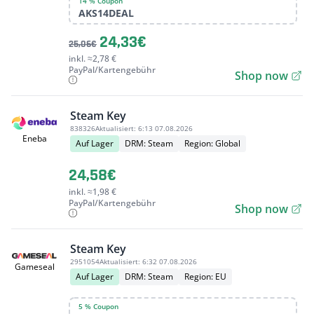
14 % Coupon
AKS14DEAL
24,33€
25,06€
inkl. ≈2,78 €
PayPal/Kartengebühr
Shop now
Steam Key
838326
Aktualisiert:
6:13 07.08.2026
Eneba
Auf Lager
DRM: Steam
Region: Global
24,58€
inkl. ≈1,98 €
PayPal/Kartengebühr
Shop now
Steam Key
2951054
Aktualisiert:
6:32 07.08.2026
Gameseal
Auf Lager
DRM: Steam
Region: EU
5 % Coupon