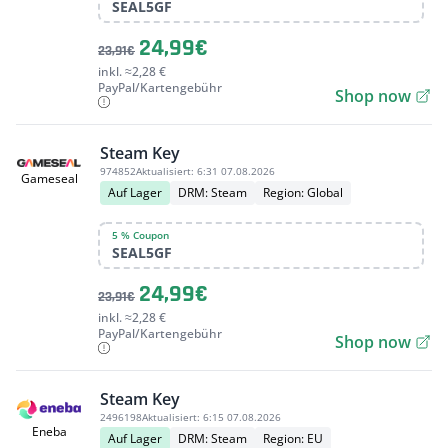
SEAL5GF
24,99€
23,91€
inkl. ≈2,28 €
PayPal/Kartengebühr
Shop now
Steam Key
974852
Aktualisiert:
6:31 07.08.2026
Gameseal
Auf Lager
DRM: Steam
Region: Global
5 % Coupon
SEAL5GF
24,99€
23,91€
inkl. ≈2,28 €
PayPal/Kartengebühr
Shop now
Steam Key
2496198
Aktualisiert:
6:15 07.08.2026
Eneba
Auf Lager
DRM: Steam
Region: EU