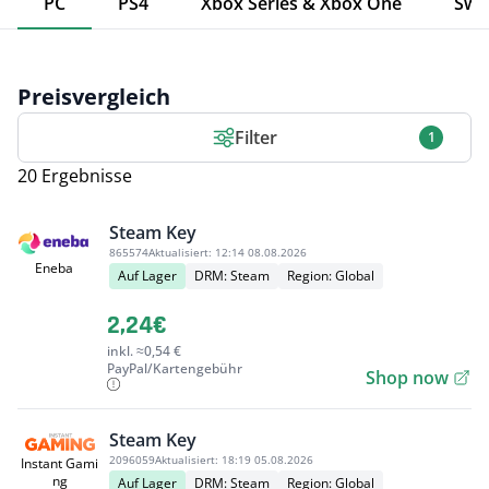
PC
PS4
Xbox Series & Xbox One
Swi
Preisvergleich
Filter
1
20 Ergebnisse
Steam Key
865574
Aktualisiert:
12:14 08.08.2026
Eneba
Auf Lager
DRM: Steam
Region: Global
2,24€
inkl. ≈0,54 €
PayPal/Kartengebühr
Shop now
Steam Key
2096059
Aktualisiert:
18:19 05.08.2026
Instant Gami
ng
Auf Lager
DRM: Steam
Region: Global