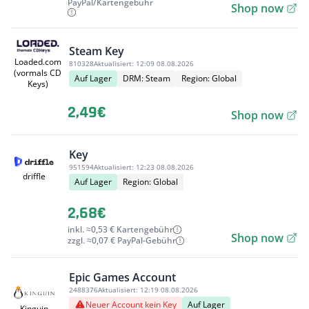
PayPal/Kartengebühr
Shop now
Steam Key
Loaded.com
810328
Aktualisiert:
12:09 08.08.2026
(vormals CD
Auf Lager
DRM: Steam
Region: Global
Keys)
2,49€
Shop now
Key
951594
Aktualisiert:
12:23 08.08.2026
driffle
Auf Lager
Region: Global
2,68€
inkl. ≈0,53 € Kartengebühr
Shop now
zzgl. ≈0,07 € PayPal-Gebühr
Epic Games Account
2488376
Aktualisiert:
12:19 08.08.2026
Neuer Account kein Key
Auf Lager
Kinguin