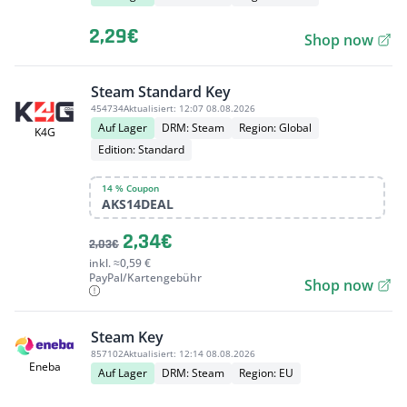
2,29€
Shop now
Steam Standard Key
454734
Aktualisiert:
12:07 08.08.2026
Auf Lager
DRM: Steam
Region: Global
K4G
Edition: Standard
14 % Coupon
AKS14DEAL
2,34€
2,03€
inkl. ≈0,59 €
PayPal/Kartengebühr
Shop now
Steam Key
857102
Aktualisiert:
12:14 08.08.2026
Eneba
Auf Lager
DRM: Steam
Region: EU