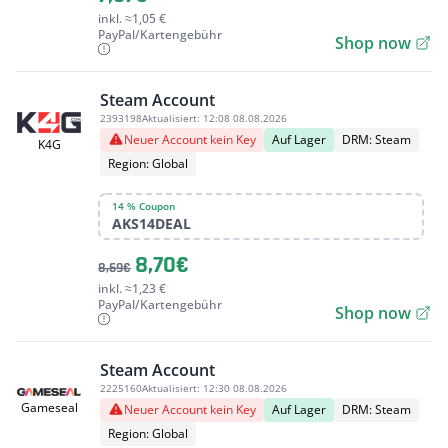
inkl. ≈1,05 €
PayPal/Kartengebühr
Shop now
Steam Account
2393198
Aktualisiert:
12:08 08.08.2026
Neuer Account kein Key
Auf Lager
DRM: Steam
K4G
Region: Global
14 % Coupon
AKS14DEAL
8,70€
8,69€
inkl. ≈1,23 €
PayPal/Kartengebühr
Shop now
Steam Account
2225160
Aktualisiert:
12:30 08.08.2026
Gameseal
Neuer Account kein Key
Auf Lager
DRM: Steam
Region: Global