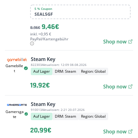
5 % Coupon
SEAL5GF
9,46€
8,96€
inkl. ≈0,95 €
PayPal/Kartengebühr
Shop now
Steam Key
822303
Aktualisiert:
12:09 08.08.2026
Gamebille
t
Auf Lager
DRM: Steam
Region: Global
19,92€
Shop now
Steam Key
910013
Aktualisiert:
2:21 20.07.2026
Gamersga
Auf Lager
DRM: Steam
Region: Global
te
20,99€
Shop now