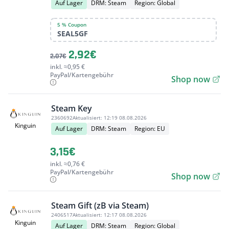
Auf Lager
DRM: Steam
Region: Global
5 % Coupon
SEAL5GF
2,92€
2,07€
inkl. ≈0,95 €
PayPal/Kartengebühr
Shop now
Steam Key
2360692
Aktualisiert:
12:19 08.08.2026
Kinguin
Auf Lager
DRM: Steam
Region: EU
3,15€
inkl. ≈0,76 €
PayPal/Kartengebühr
Shop now
Steam Gift (zB via Steam)
2406517
Aktualisiert:
12:17 08.08.2026
Kinguin
Auf Lager
DRM: Steam
Region: Global