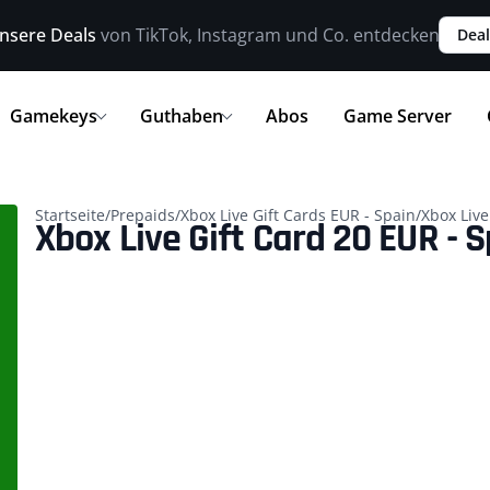
nsere Deals
von TikTok, Instagram und Co. entdecken
Deal
Gamekeys
Guthaben
Abos
Game Server
Startseite
/
Prepaids
/
Xbox Live Gift Cards EUR - Spain
/
Xbox Live
Xbox Live Gift Card 20 EUR - 