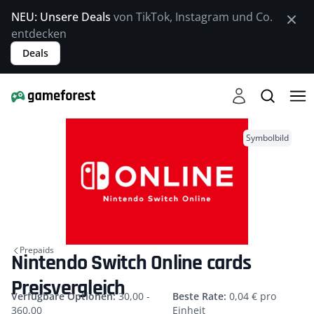
NEU: Unsere Deals
von TikTok, Instagram und Co.
entdecken
Deals
Symbolbild
Prepaids
Nintendo Switch Online cards
Preisvergleich
Verfügbare Optionen:
30,00 -
Beste Rate:
0,04 € pro
360,00
Einheit