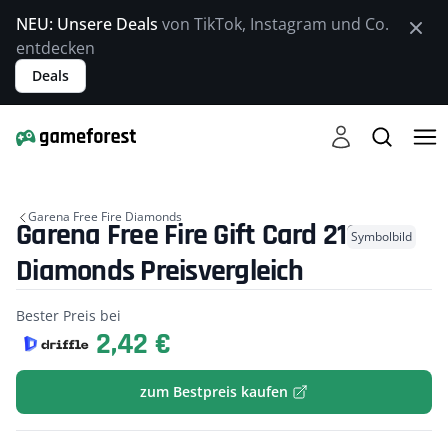
NEU: Unsere Deals
von TikTok, Instagram und Co.
entdecken
Deals
Garena Free Fire Diamonds
Garena Free Fire Gift Card 210
Symbolbild
Diamonds Preisvergleich
Bester Preis bei
2,42 €
zum Bestpreis kaufen