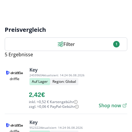
Preisvergleich
Filter
1
5 Ergebnisse
Key
2459960
Aktualisiert:
14:24 06.08.2026
driffle
Auf Lager
Region: Global
2,42€
inkl. ≈0,52 € Kartengebühr
Shop now
zzgl. ≈0,06 € PayPal-Gebühr
Key
952322
Aktualisiert:
14:24 06.08.2026
driffle