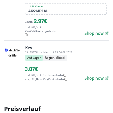
14 % Coupon
AKS14DEAL
2,97€
2,69€
inkl. ≈0,66 €
PayPal/Kartengebühr
Shop now
Key
2415597
Aktualisiert:
14:23 06.08.2026
driffle
Auf Lager
Region: Global
3,07€
inkl. ≈0,56 € Kartengebühr
Shop now
zzgl. ≈0,07 € PayPal-Gebühr
Preisverlauf