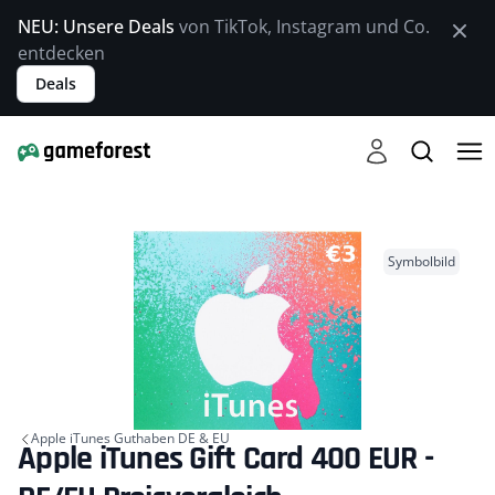
NEU: Unsere Deals
von TikTok, Instagram und Co.
entdecken
Deals
Symbolbild
Apple iTunes Guthaben DE & EU
Apple iTunes Gift Card 400 EUR -