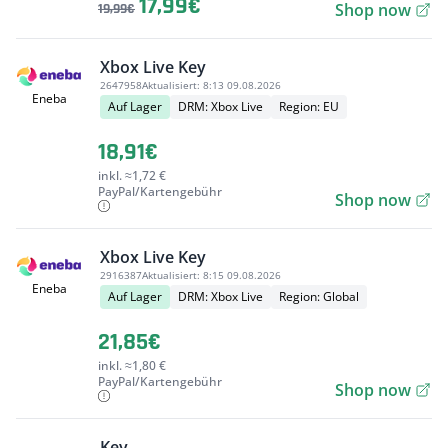
17,99€
Shop now
19,99€
Xbox Live Key
2647958
Aktualisiert:
8:13 09.08.2026
Eneba
Auf Lager
DRM: Xbox Live
Region: EU
18,91€
inkl. ≈1,72 €
PayPal/Kartengebühr
Shop now
Xbox Live Key
2916387
Aktualisiert:
8:15 09.08.2026
Eneba
Auf Lager
DRM: Xbox Live
Region: Global
21,85€
inkl. ≈1,80 €
PayPal/Kartengebühr
Shop now
Key