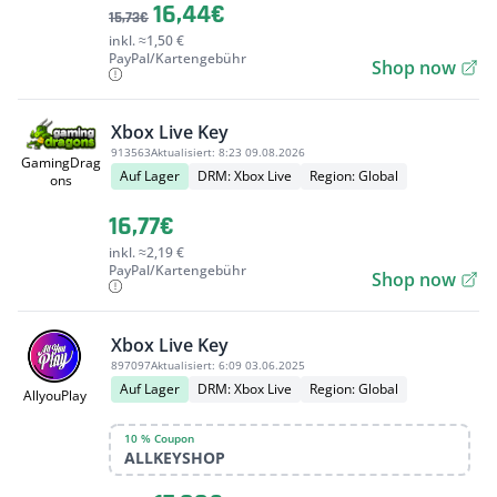
16,44€
15,73€
inkl. ≈1,50 €
PayPal/Kartengebühr
Shop now
Xbox Live Key
913563
Aktualisiert:
8:23 09.08.2026
GamingDrag
Auf Lager
DRM: Xbox Live
Region: Global
ons
16,77€
inkl. ≈2,19 €
PayPal/Kartengebühr
Shop now
Xbox Live Key
897097
Aktualisiert:
6:09 03.06.2025
Auf Lager
DRM: Xbox Live
Region: Global
AllyouPlay
10 % Coupon
ALLKEYSHOP