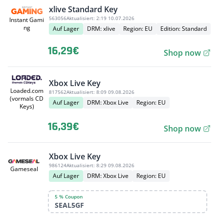
xlive Standard Key
563056
Aktualisiert:
2:19 10.07.2026
Instant Gami
ng
Auf Lager
DRM: xlive
Region: EU
Edition: Standard
16,29€
Shop now
Xbox Live Key
Loaded.com
817562
Aktualisiert:
8:09 09.08.2026
(vormals CD
Auf Lager
DRM: Xbox Live
Region: EU
Keys)
16,39€
Shop now
Xbox Live Key
986124
Aktualisiert:
8:29 09.08.2026
Gameseal
Auf Lager
DRM: Xbox Live
Region: EU
5 % Coupon
SEAL5GF