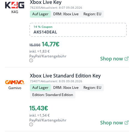
Xbox Live Key
782305
Aktualisiert:
8:07 09.08.2026
K4G
Auf Lager
DRM: Xbox Live
Region: EU
14 % Coupon
AKS14DEAL
14,77€
15,05€
inkl. ≈1,83 €
PayPal/Kartengebühr
Shop now
Xbox Live Standard Edition Key
734071
Aktualisiert:
8:05 09.08.2026
Auf Lager
DRM: Xbox Live
Region: EU
Gamivo
Edition: Standard Edition
15,43€
inkl. ≈1,54 €
PayPal/Kartengebühr
Shop now