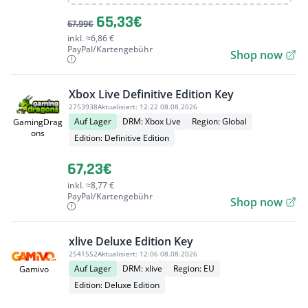
65,33€
67,99€
inkl. ≈6,86 €
PayPal/Kartengebühr
Shop now
Xbox Live Definitive Edition Key
2753938
Aktualisiert:
12:22 08.08.2026
Auf Lager
DRM: Xbox Live
Region: Global
GamingDrag
ons
Edition: Definitive Edition
67,23€
inkl. ≈8,77 €
PayPal/Kartengebühr
Shop now
xlive Deluxe Edition Key
2541552
Aktualisiert:
12:06 08.08.2026
Auf Lager
DRM: xlive
Region: EU
Gamivo
Edition: Deluxe Edition