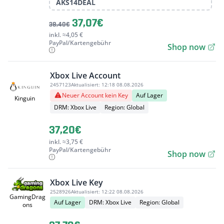
AKS14DEAL
37,07€
38,40€
inkl. ≈4,05 €
PayPal/Kartengebühr
Shop now
Xbox Live Account
2457123
Aktualisiert:
12:18 08.08.2026
Neuer Account kein Key
Auf Lager
Kinguin
DRM: Xbox Live
Region: Global
37,20€
inkl. ≈3,75 €
PayPal/Kartengebühr
Shop now
Xbox Live Key
2528926
Aktualisiert:
12:22 08.08.2026
GamingDrag
Auf Lager
DRM: Xbox Live
Region: Global
ons