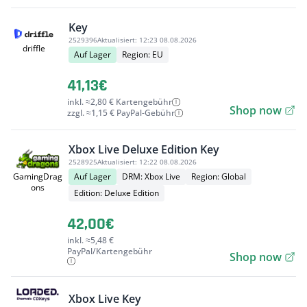
Key
2529396
Aktualisiert:
12:23 08.08.2026
driffle
Auf Lager
Region: EU
41,13€
inkl. ≈2,80 € Kartengebühr
Shop now
zzgl. ≈1,15 € PayPal-Gebühr
Xbox Live Deluxe Edition Key
2528925
Aktualisiert:
12:22 08.08.2026
Auf Lager
DRM: Xbox Live
Region: Global
GamingDrag
ons
Edition: Deluxe Edition
42,00€
inkl. ≈5,48 €
PayPal/Kartengebühr
Shop now
Xbox Live Key