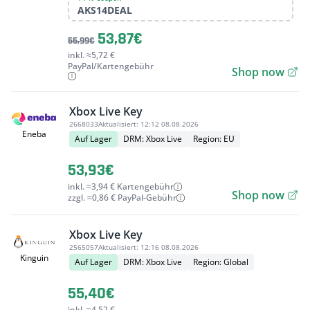
AKS14DEAL
53,87€
55,99€
inkl. ≈5,72 €
PayPal/Kartengebühr
Shop now
Xbox Live Key
2668033
Aktualisiert:
12:12 08.08.2026
Eneba
Auf Lager
DRM: Xbox Live
Region: EU
53,93€
inkl. ≈3,94 € Kartengebühr
Shop now
zzgl. ≈0,86 € PayPal-Gebühr
Xbox Live Key
2565057
Aktualisiert:
12:16 08.08.2026
Kinguin
Auf Lager
DRM: Xbox Live
Region: Global
55,40€
inkl. ≈4,52 €