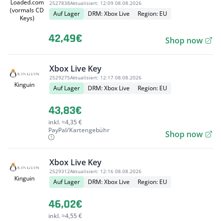
Loaded.com
2527838
Aktualisiert:
12:09 08.08.2026
(vormals CD
Auf Lager
DRM: Xbox Live
Region: EU
Keys)
42,49€
Shop now
Xbox Live Key
2529275
Aktualisiert:
12:17 08.08.2026
Kinguin
Auf Lager
DRM: Xbox Live
Region: EU
43,83€
inkl. ≈4,35 €
PayPal/Kartengebühr
Shop now
Xbox Live Key
2529312
Aktualisiert:
12:16 08.08.2026
Kinguin
Auf Lager
DRM: Xbox Live
Region: EU
46,02€
inkl. ≈4,55 €