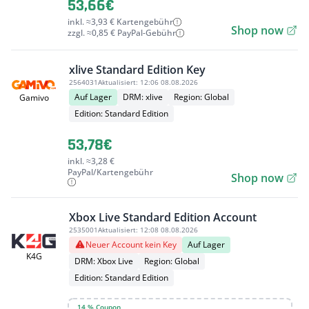
53,66€
inkl. ≈3,93 € Kartengebühr
Shop now
zzgl. ≈0,85 € PayPal-Gebühr
xlive Standard Edition Key
2564031
Aktualisiert:
12:06 08.08.2026
Auf Lager
DRM: xlive
Region: Global
Gamivo
Edition: Standard Edition
53,78€
inkl. ≈3,28 €
PayPal/Kartengebühr
Shop now
Xbox Live Standard Edition Account
2535001
Aktualisiert:
12:08 08.08.2026
Neuer Account kein Key
Auf Lager
K4G
DRM: Xbox Live
Region: Global
Edition: Standard Edition
14 % Coupon