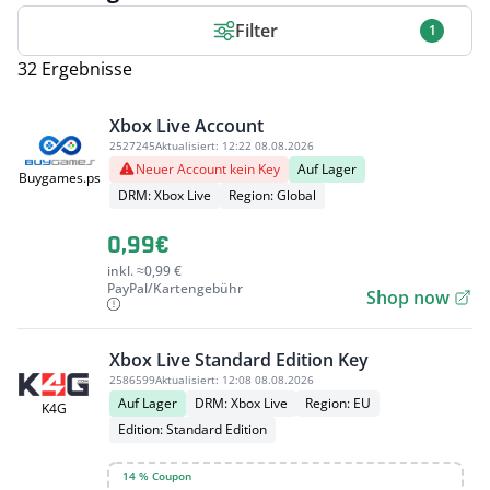
Filter
1
32 Ergebnisse
Xbox Live Account
2527245
Aktualisiert:
12:22 08.08.2026
Neuer Account kein Key
Auf Lager
Buygames.ps
DRM: Xbox Live
Region: Global
0,99€
inkl. ≈0,99 €
PayPal/Kartengebühr
Shop now
Xbox Live Standard Edition Key
2586599
Aktualisiert:
12:08 08.08.2026
Auf Lager
DRM: Xbox Live
Region: EU
K4G
Edition: Standard Edition
14 % Coupon