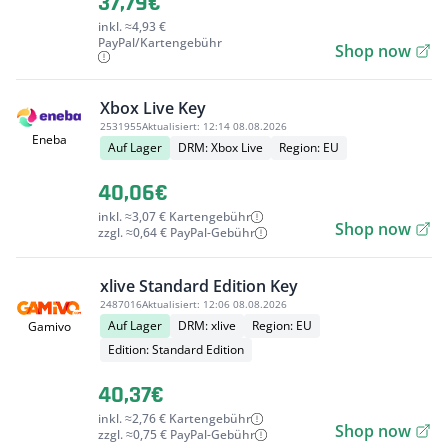
37,79€
inkl. ≈4,93 €
PayPal/Kartengebühr
Shop now
Xbox Live Key
2531955
Aktualisiert:
12:14 08.08.2026
Eneba
Auf Lager
DRM: Xbox Live
Region: EU
40,06€
inkl. ≈3,07 € Kartengebühr
Shop now
zzgl. ≈0,64 € PayPal-Gebühr
xlive Standard Edition Key
2487016
Aktualisiert:
12:06 08.08.2026
Auf Lager
DRM: xlive
Region: EU
Gamivo
Edition: Standard Edition
40,37€
inkl. ≈2,76 € Kartengebühr
Shop now
zzgl. ≈0,75 € PayPal-Gebühr