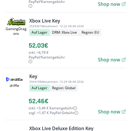
PayPal/Kartengebühr
Shop now
Xbox Live Key
2529367
Aktualisiert:
12:22 08.08.2026
GamingDrag
Auf Lager
DRM: Xbox Live
Region: EU
ons
52,03€
inkl. ≈6,79 €
PayPal/Kartengebühr
Shop now
Key
2564108
Aktualisiert:
12:24 08.08.2026
driffle
Auf Lager
Region: Global
52,46€
inkl. ≈3,46 € Kartengebühr
Shop now
zzgl. ≈1,47 € PayPal-Gebühr
Xbox Live Deluxe Edition Key