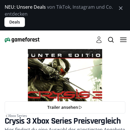
NEU: Unsere Deals
von TikTok, Instagram und Co.
entdecken
Deals
Trailer ansehen
Xbox Series
Crysis 3 Xbox Series Preisvergleich
Kurzbeschreibung
Hier findest du eine Auswahl der günstigsten Angebote