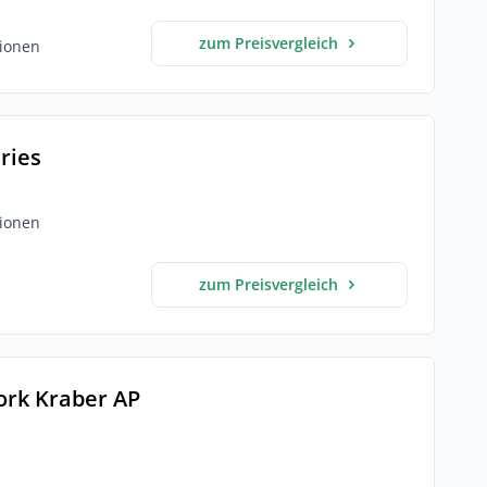
zum Preisvergleich
ionen
eries
ionen
zum Preisvergleich
ork Kraber AP