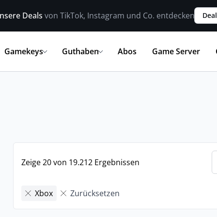
nsere Deals
von TikTok, Instagram und Co. entdecken
Deal
Gamekeys
Guthaben
Abos
Game Server
Zeige 20 von 19.212 Ergebnissen
Xbox
Zurücksetzen