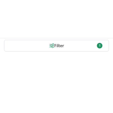
Filter
1
Infos zu Gamekeys
Shop Bewertungen
FAQ zu Keys
Aktivierung