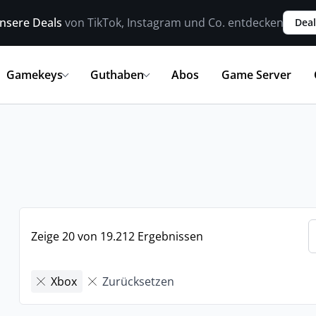
nsere Deals
von TikTok, Instagram und Co. entdecken
Deal
Gamekeys
Guthaben
Abos
Game Server
Zeige 20 von 19.212 Ergebnissen
Xbox
Zurücksetzen