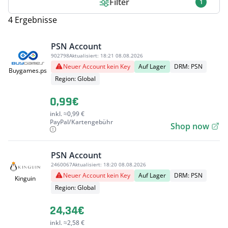
Filter
1
4 Ergebnisse
PSN Account
902798
Aktualisiert:
18:21 08.08.2026
Neuer Account kein Key
Auf Lager
DRM: PSN
Buygames.ps
Region: Global
0,99€
inkl. ≈0,99 €
PayPal/Kartengebühr
Shop now
PSN Account
2460067
Aktualisiert:
18:20 08.08.2026
Neuer Account kein Key
Auf Lager
DRM: PSN
Kinguin
Region: Global
24,34€
inkl. ≈2,58 €