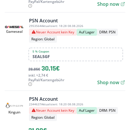
PayPal/Kartengebühr
Shop now
PSN Account
2953564
Aktualisiert:
18:28 08.08.2026
Gameseal
Neuer Account kein Key
Auf Lager
DRM: PSN
Region: Global
5 % Coupon
SEAL5GF
30,15€
28,85€
inkl. ≈2,74 €
PayPal/Kartengebühr
Shop now
PSN Account
2344637
Aktualisiert:
18:20 08.08.2026
Neuer Account kein Key
Auf Lager
DRM: PSN
Kinguin
Region: Global