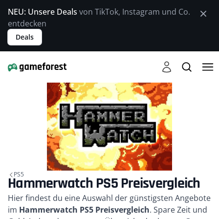
NEU: Unsere Deals
von TikTok, Instagram und Co.
entdecken
Deals
PS5
Hammerwatch PS5 Preisvergleich
Kurzbeschreibung
Hier findest du eine Auswahl der günstigsten Angebote
im
Hammerwatch PS5 Preisvergleich
. Spare Zeit und