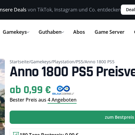
nsere Deals
von TikTok, Instagram und Co. entdecken
Deal
Gamekeys
Guthaben
Abos
Game Server
Startseite
/
Gamekeys
/
Playstation
/
PS5
/
Anno 1800 PS5
Anno 1800 PS5 Preisve
ab 0,99 €
Bester Preis aus
4 Angeboten
zum Bestpreis