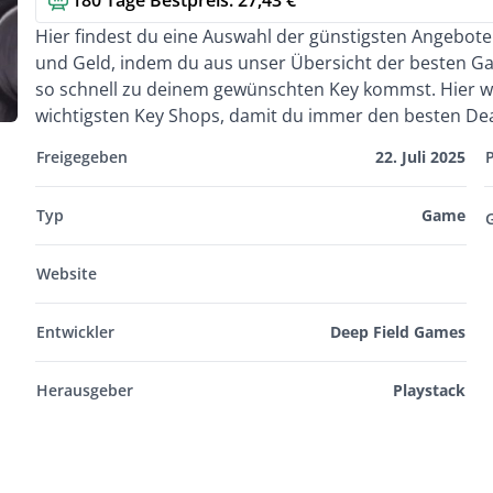
180 Tage Bestpreis: 27,43 €
Kurzbeschreibung
Hier findest du eine Auswahl der günstigsten Angebot
und Geld, indem du aus unser Übersicht der besten G
so schnell zu deinem gewünschten Key kommst. Hier wa
wichtigsten Key Shops, damit du immer den besten Deal
Freigegeben
22. Juli 2025
Typ
Game
Website
Entwickler
Deep Field Games
Herausgeber
Playstack