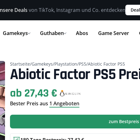
nsere Deals
von TikTok, Instagram und Co. entdecken
Deal
Gamekeys
Guthaben
Abos
Game Server
Startseite
/
Gamekeys
/
Playstation
/
PS5
/
Abiotic Factor PS5
Abiotic Factor PS5 Pre
ab 27,43 €
Bester Preis aus
1 Angeboten
zum Bestpreis