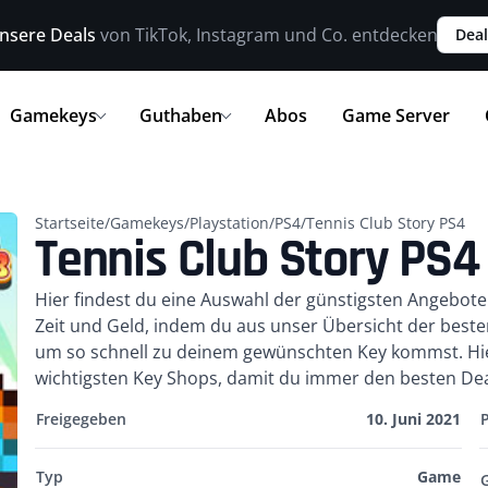
nsere Deals
von TikTok, Instagram und Co. entdecken
Deal
Gamekeys
Guthaben
Abos
Game Server
Startseite
/
Gamekeys
/
Playstation
/
PS4
/
Tennis Club Story PS4
Tennis Club Story PS4
Kurzbeschreibung
Hier findest du eine Auswahl der günstigsten Angebot
Zeit und Geld, indem du aus unser Übersicht der best
um so schnell zu deinem gewünschten Key kommst. Hier
wichtigsten Key Shops, damit du immer den besten Deal
Freigegeben
10. Juni 2021
Typ
Game