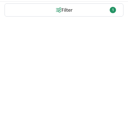
Filter
1
Infos zu Gamekeys
Shop Bewertungen
FAQ zu Keys
Aktivierung
Steam Keys
Ubisoft Connect Keys
Epic Games Keys
GoG Keys
EA App (Origin) Keys