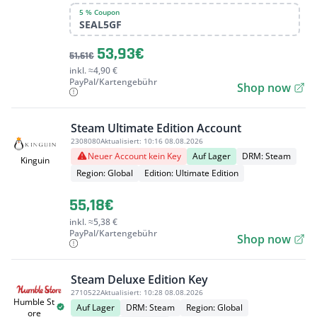
5 % Coupon
SEAL5GF
53,93€
51,61€
inkl. ≈4,90 €
PayPal/Kartengebühr
Shop now
Steam Ultimate Edition Account
2308080
Aktualisiert:
10:16 08.08.2026
Neuer Account kein Key
Auf Lager
DRM: Steam
Kinguin
Region: Global
Edition: Ultimate Edition
55,18€
inkl. ≈5,38 €
PayPal/Kartengebühr
Shop now
Steam Deluxe Edition Key
2710522
Aktualisiert:
10:28 08.08.2026
Humble St
Auf Lager
DRM: Steam
Region: Global
ore