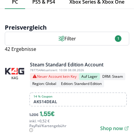
PC
PS5 & PS4
Xbox Series & Xbox One
Preisvergleich
Filter
1
42 Ergebnisse
Steam Standard Edition Account
787754
Aktualisiert:
10:08 08.08.2026
Neuer Account kein Key
Auf Lager
DRM: Steam
K4G
Region: Global
Edition: Standard Edition
14 % Coupon
AKS14DEAL
1,55€
1,20€
inkl. ≈0,52 €
PayPal/Kartengebühr
Shop now