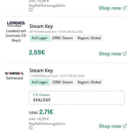
inkl. ≈0,68 €
PayPal/Kartengebühr
Shop now
Steam Key
Loaded.com
807909
Aktualisiert:
10:08 08.08.2026
(vormals CD
Auf Lager
DRM: Steam
Region: Global
Keys)
2,59€
Shop now
Steam Key
1109895
Aktualisiert:
10:27 08.08.2026
Gameseal
Auf Lager
DRM: Steam
Region: Global
5 % Coupon
SEAL5GF
2,71€
1,85€
inkl. ≈0,95 €
PayPal/Kartengebühr
Shop now