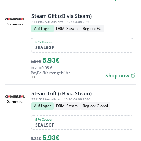
Steam Gift (zB via Steam)
2413982
Aktualisiert:
10:27 08.08.2026
Gameseal
Auf Lager
DRM: Steam
Region: EU
5 % Coupon
SEAL5GF
5,93€
5,24€
inkl. ≈0,95 €
PayPal/Kartengebühr
Shop now
Steam Gift (zB via Steam)
2211522
Aktualisiert:
10:26 08.08.2026
Gameseal
Auf Lager
DRM: Steam
Region: Global
5 % Coupon
SEAL5GF
5,93€
5,24€