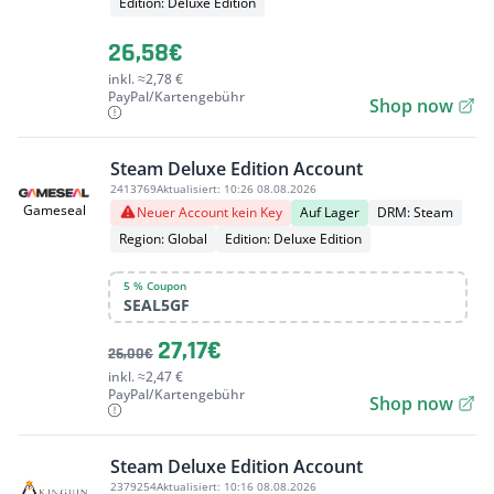
Edition: Deluxe Edition
26,58€
inkl. ≈2,78 €
PayPal/Kartengebühr
Shop now
Steam Deluxe Edition Account
2413769
Aktualisiert:
10:26 08.08.2026
Gameseal
Neuer Account kein Key
Auf Lager
DRM: Steam
Region: Global
Edition: Deluxe Edition
5 % Coupon
SEAL5GF
27,17€
26,00€
inkl. ≈2,47 €
PayPal/Kartengebühr
Shop now
Steam Deluxe Edition Account
2379254
Aktualisiert:
10:16 08.08.2026