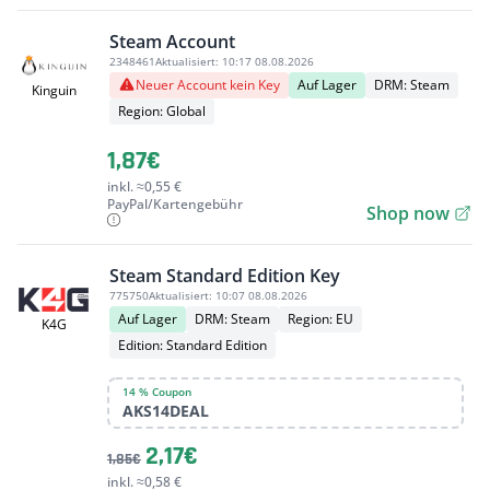
Steam Account
2348461
Aktualisiert:
10:17 08.08.2026
Neuer Account kein Key
Auf Lager
DRM: Steam
Kinguin
Region: Global
1,87€
inkl. ≈0,55 €
PayPal/Kartengebühr
Shop now
Steam Standard Edition Key
775750
Aktualisiert:
10:07 08.08.2026
Auf Lager
DRM: Steam
Region: EU
K4G
Edition: Standard Edition
14 % Coupon
AKS14DEAL
2,17€
1,85€
inkl. ≈0,58 €