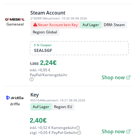
Steam Account
2180881
Aktualisiert:
10:26 08.08.2026
Gameseal
Neuer Account kein Key
Auf Lager
DRM: Steam
Region: Global
5 % Coupon
SEAL5GF
2,24€
1,36€
inkl. ≈0,95 €
PayPal/Kartengebühr
Shop now
Key
955164
Aktualisiert:
10:21 08.08.2026
driffle
Auf Lager
Region: EU
2,40€
inkl. ≈0,52 € Kartengebühr
Shop now
zzgl. ≈0,05 € PayPal-Gebühr