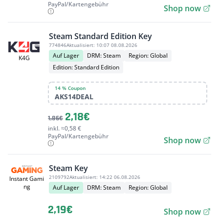
PayPal/Kartengebühr
Shop now
Steam Standard Edition Key
774846
Aktualisiert:
10:07 08.08.2026
Auf Lager
DRM: Steam
Region: Global
K4G
Edition: Standard Edition
14 % Coupon
AKS14DEAL
2,18€
1,86€
inkl. ≈0,58 €
PayPal/Kartengebühr
Shop now
Steam Key
2109792
Aktualisiert:
14:22 06.08.2026
Instant Gami
ng
Auf Lager
DRM: Steam
Region: Global
2,19€
Shop now