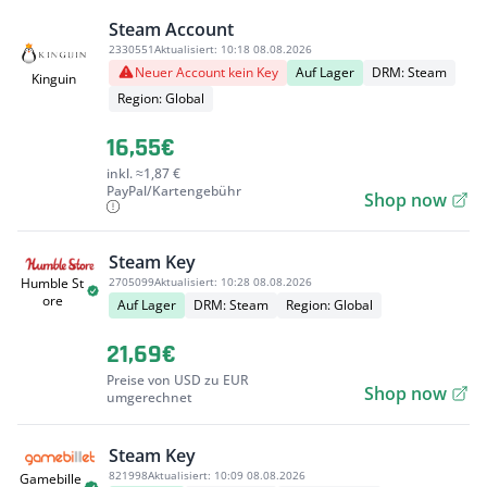
Steam Account
2330551
Aktualisiert:
10:18 08.08.2026
Neuer Account kein Key
Auf Lager
DRM: Steam
Kinguin
Region: Global
16,55€
inkl. ≈1,87 €
PayPal/Kartengebühr
Shop now
Steam Key
2705099
Aktualisiert:
10:28 08.08.2026
Humble St
ore
Auf Lager
DRM: Steam
Region: Global
21,69€
Preise von USD zu EUR
Shop now
umgerechnet
Steam Key
821998
Aktualisiert:
10:09 08.08.2026
Gamebille