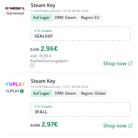
Steam Key
1106593
Aktualisiert:
10:26 08.08.2026
Gameseal
Auf Lager
DRM: Steam
Region: EU
5 % Coupon
SEAL5GF
2,96€
2,12€
inkl. ≈0,95 €
PayPal/Kartengebühr
Shop now
Steam Key
1416287
Aktualisiert:
10:21 08.08.2026
YUPLAY
Auf Lager
DRM: Steam
Region: Global
3 % Coupon
3FALL
2,97€
Shop now
3,06€