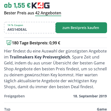
ab 1,55 €
Bester Preis aus
42 Angeboten
14 % Coupon
zum Bestpreis kaufen
AKS14DEAL
180 Tage Bestpreis: 0,99 €
Kurzbeschreibung
Hier findest du eine Auswahl der günstigsten Angebote
im
Trailmakers Key Preisvergleich
. Spare Zeit und
Geld, indem du aus unser Übersicht der besten Game
Shop Angebote den besten Preis findest, um so schnell
zu deinem gewünschten Key kommst. Hier warten
täglich aktualisierte Angebote der wichtigsten Key
Shops, damit du immer den besten Deal findest.
Freigegeben
18. September 2019
Typ
Game