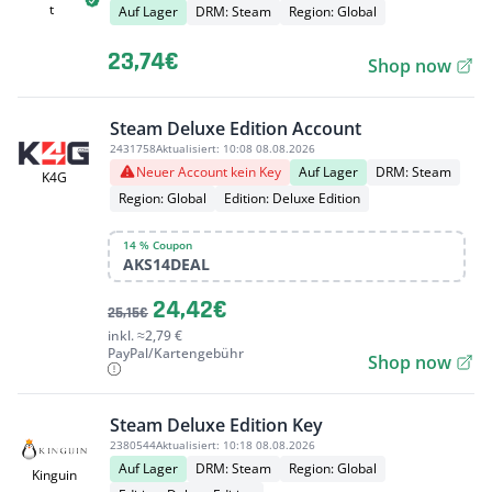
t
Auf Lager
DRM: Steam
Region: Global
23,74€
Shop now
Steam Deluxe Edition Account
2431758
Aktualisiert:
10:08 08.08.2026
Neuer Account kein Key
Auf Lager
DRM: Steam
K4G
Region: Global
Edition: Deluxe Edition
14 % Coupon
AKS14DEAL
24,42€
25,15€
inkl. ≈2,79 €
PayPal/Kartengebühr
Shop now
Steam Deluxe Edition Key
2380544
Aktualisiert:
10:18 08.08.2026
Auf Lager
DRM: Steam
Region: Global
Kinguin