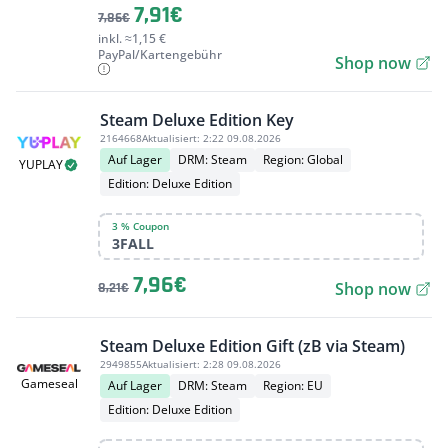
7,91€
7,86€
inkl. ≈1,15 €
PayPal/Kartengebühr
Shop now
Steam Deluxe Edition Key
2164668
Aktualisiert:
2:22 09.08.2026
Auf Lager
DRM: Steam
Region: Global
YUPLAY
Edition: Deluxe Edition
3 % Coupon
3FALL
7,96€
Shop now
8,21€
Steam Deluxe Edition Gift (zB via Steam)
2949855
Aktualisiert:
2:28 09.08.2026
Gameseal
Auf Lager
DRM: Steam
Region: EU
Edition: Deluxe Edition