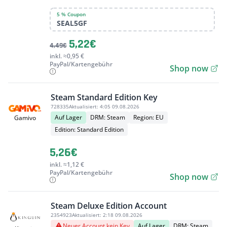
5 % Coupon
SEAL5GF
5,22€
4,49€
inkl. ≈0,95 €
PayPal/Kartengebühr
Shop now
Steam Standard Edition Key
728335
Aktualisiert:
4:05 09.08.2026
Auf Lager
DRM: Steam
Region: EU
Gamivo
Edition: Standard Edition
5,26€
inkl. ≈1,12 €
PayPal/Kartengebühr
Shop now
Steam Deluxe Edition Account
2354923
Aktualisiert:
2:18 09.08.2026
Neuer Account kein Key
Auf Lager
DRM: Steam