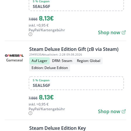
5 % Coupon
SEAL5GF
8,13€
7,56€
inkl. ≈0,95 €
PayPal/Kartengebühr
Shop now
Steam Deluxe Edition Gift (zB via Steam)
2949535
Aktualisiert:
2:28 09.08.2026
Gameseal
Auf Lager
DRM: Steam
Region: Global
Edition: Deluxe Edition
5 % Coupon
SEAL5GF
8,13€
7,56€
inkl. ≈0,95 €
PayPal/Kartengebühr
Shop now
Steam Deluxe Edition Key