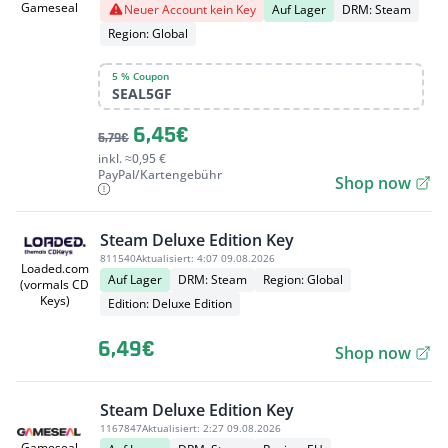
Gameseal
Neuer Account kein Key
Auf Lager
DRM: Steam
Region: Global
5 % Coupon
SEAL5GF
6,45€
5,79€
inkl. ≈0,95 €
PayPal/Kartengebühr
Shop now
Steam Deluxe Edition Key
811540
Aktualisiert:
4:07 09.08.2026
Loaded.com
Auf Lager
DRM: Steam
Region: Global
(vormals CD
Keys)
Edition: Deluxe Edition
6,49€
Shop now
Steam Deluxe Edition Key
1167847
Aktualisiert:
2:27 09.08.2026
Gameseal