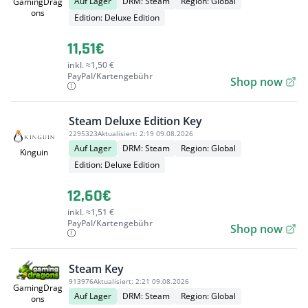
Auf Lager
DRM: Steam
Region: Global
GamingDrag
ons
Edition: Deluxe Edition
11,51€
inkl. ≈1,50 €
PayPal/Kartengebühr
Shop now
Steam Deluxe Edition Key
2295323
Aktualisiert:
2:19 09.08.2026
Auf Lager
DRM: Steam
Region: Global
Kinguin
Edition: Deluxe Edition
12,60€
inkl. ≈1,51 €
PayPal/Kartengebühr
Shop now
Steam Key
913976
Aktualisiert:
2:21 09.08.2026
GamingDrag
Auf Lager
DRM: Steam
Region: Global
ons