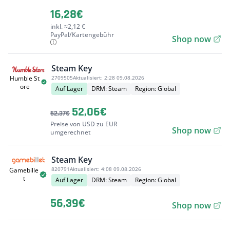
16,28€
inkl. ≈2,12 €
PayPal/Kartengebühr
Shop now
Steam Key
2709505
Aktualisiert:
2:28 09.08.2026
Humble St
ore
Auf Lager
DRM: Steam
Region: Global
52,06€
52,37€
Preise von USD zu EUR
Shop now
umgerechnet
Steam Key
820791
Aktualisiert:
4:08 09.08.2026
Gamebille
t
Auf Lager
DRM: Steam
Region: Global
56,39€
Shop now