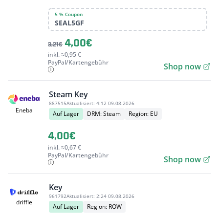
5 % Coupon
SEAL5GF
4,00€
3,21€
inkl. ≈0,95 €
PayPal/Kartengebühr
Shop now
Steam Key
887515
Aktualisiert:
4:12 09.08.2026
Eneba
Auf Lager
DRM: Steam
Region: EU
4,00€
inkl. ≈0,67 €
PayPal/Kartengebühr
Shop now
Key
961792
Aktualisiert:
2:24 09.08.2026
driffle
Auf Lager
Region: ROW