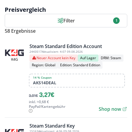
Preisvergleich
Filter
1
58 Ergebnisse
Steam Standard Edition Account
2443517
Aktualisiert:
4:07 09.08.2026
Neuer Account kein Key
Auf Lager
DRM: Steam
K4G
Region: Global
Edition: Standard Edition
14 % Coupon
AKS14DEAL
3,27€
3,01€
inkl. ≈0,68 €
PayPal/Kartengebühr
Shop now
Steam Standard Key
15163
Aktualisiert:
4:06 09.08.2026