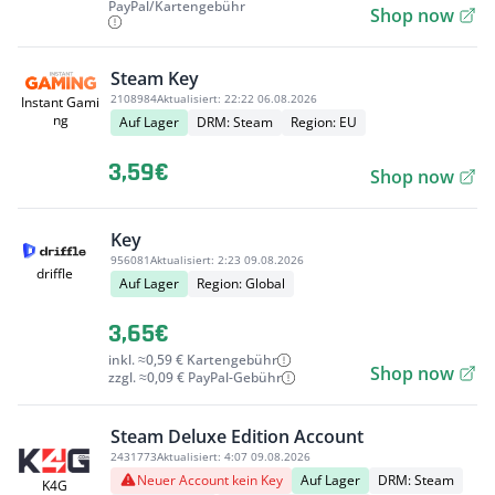
PayPal/Kartengebühr
Shop now
Steam Key
2108984
Aktualisiert:
22:22 06.08.2026
Instant Gami
ng
Auf Lager
DRM: Steam
Region: EU
3,59€
Shop now
Key
956081
Aktualisiert:
2:23 09.08.2026
driffle
Auf Lager
Region: Global
3,65€
inkl. ≈0,59 € Kartengebühr
Shop now
zzgl. ≈0,09 € PayPal-Gebühr
Steam Deluxe Edition Account
2431773
Aktualisiert:
4:07 09.08.2026
Neuer Account kein Key
Auf Lager
DRM: Steam
K4G