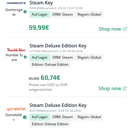
Steam Key
909530
Aktualisiert:
20:20 15.07.2026
Gamersga
Auf Lager
DRM: Steam
Region: Global
te
59,99€
Shop now
Steam Deluxe Edition Key
2710081
Aktualisiert:
2:28 09.08.2026
Humble St
Auf Lager
DRM: Steam
Region: Global
ore
Edition: Deluxe Edition
60,74€
61,10€
Preise von USD zu EUR
Shop now
umgerechnet
Steam Deluxe Edition Key
820790
Aktualisiert:
4:08 09.08.2026
Gamebille
Auf Lager
DRM: Steam
Region: Global
t
Edition: Deluxe Edition