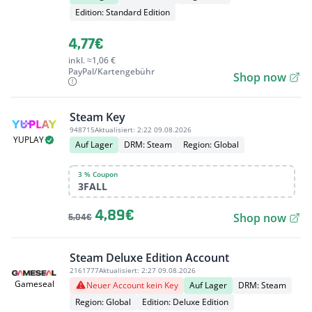
Edition: Standard Edition
4,77€
inkl. ≈1,06 €
PayPal/Kartengebühr
Shop now
Steam Key
948715
Aktualisiert:
2:22 09.08.2026
YUPLAY
Auf Lager
DRM: Steam
Region: Global
3 % Coupon
3FALL
4,89€
Shop now
5,04€
Steam Deluxe Edition Account
2161777
Aktualisiert:
2:27 09.08.2026
Gameseal
Neuer Account kein Key
Auf Lager
DRM: Steam
Region: Global
Edition: Deluxe Edition