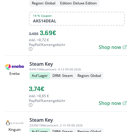
Region: Global
Edition: Deluxe Edition
14 % Coupon
AKS14DEAL
3,69€
3,45€
inkl. ≈0,72 €
PayPal/Kartengebühr
Shop now
Steam Key
844510
Aktualisiert:
4:12 09.08.2026
Eneba
Auf Lager
DRM: Steam
Region: Global
3,74€
inkl. ≈0,65 €
PayPal/Kartengebühr
Shop now
Steam Key
2339619
Aktualisiert:
2:15 09.08.2026
Kinguin
Auf Lager
DRM: Steam
Region: Global