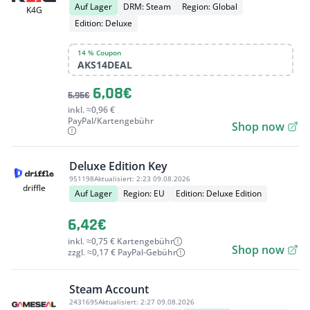
Auf Lager
DRM: Steam
Region: Global
K4G
Edition: Deluxe
14 % Coupon
AKS14DEAL
6,08€
5,95€
inkl. ≈0,96 €
PayPal/Kartengebühr
Shop now
Deluxe Edition Key
951198
Aktualisiert:
2:23 09.08.2026
driffle
Auf Lager
Region: EU
Edition: Deluxe Edition
6,42€
inkl. ≈0,75 € Kartengebühr
Shop now
zzgl. ≈0,17 € PayPal-Gebühr
Steam Account
2431695
Aktualisiert:
2:27 09.08.2026