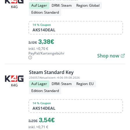
Auf Lager
DRM: Steam
Region: Global
K4G
Edition: Standard
14 % Coupon
AKS14DEAL
3,38€
3,12€
inkl. ≈0,70 €
PayPal/Kartengebühr
Shop now
Steam Standard Key
256057
Aktualisiert:
4:06 09.08.2026
Auf Lager
DRM: Steam
Region: EU
K4G
Edition: Standard
14 % Coupon
AKS14DEAL
3,54€
3,29€
inkl. ≈0,71 €