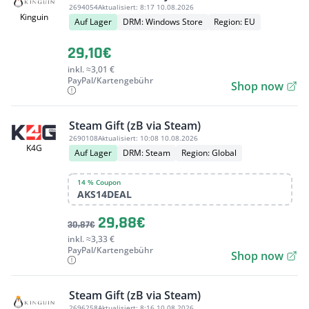
2694054
Aktualisiert:
8:17 10.08.2026
Kinguin
Auf Lager
DRM: Windows Store
Region: EU
29,10€
inkl. ≈3,01 €
PayPal/Kartengebühr
Shop now
Steam Gift (zB via Steam)
2690108
Aktualisiert:
10:08 10.08.2026
K4G
Auf Lager
DRM: Steam
Region: Global
14 % Coupon
AKS14DEAL
29,88€
30,87€
inkl. ≈3,33 €
PayPal/Kartengebühr
Shop now
Steam Gift (zB via Steam)
2696258
Aktualisiert:
8:16 10.08.2026