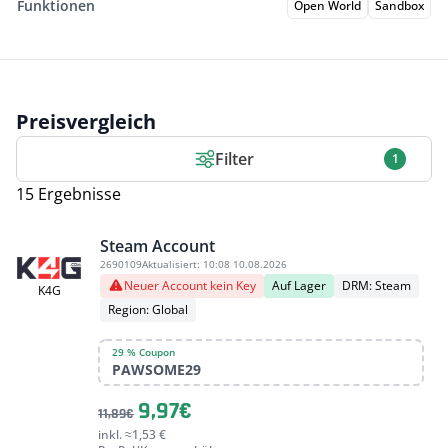
Funktionen
Open World
Sandbox
Preisvergleich
Filter
1
15 Ergebnisse
Steam Account
2690109
Aktualisiert:
10:08 10.08.2026
Neuer Account kein Key
Auf Lager
DRM: Steam
K4G
Region: Global
29 % Coupon
PAWSOME29
9,97€
11,89€
inkl. ≈1,53 €