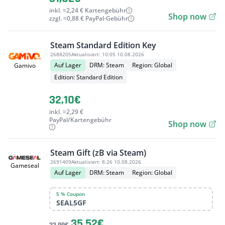
inkl. ≈2,24 € Kartengebühr
Shop now
zzgl. ≈0,88 € PayPal-Gebühr
Steam Standard Edition Key
2688205
Aktualisiert:
10:05 10.08.2026
Auf Lager
DRM: Steam
Region: Global
Gamivo
Edition: Standard Edition
32,10€
inkl. ≈2,29 €
PayPal/Kartengebühr
Shop now
Steam Gift (zB via Steam)
2691409
Aktualisiert:
8:26 10.08.2026
Gameseal
Auf Lager
DRM: Steam
Region: Global
5 % Coupon
SEAL5GF
35,52€