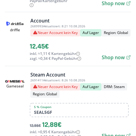
PayPal/Kartengebühr
Shop now
Account
2689993
Aktualisiert:
8:21 10.08.2026
driffle
Neuer Account kein Key
Auf Lager
Region: Global
12,45€
inkl. ≈1,11 € Kartengebühr
Shop now
zzgl. ≈0,34 € PayPal-Gebühr
Steam Account
2691411
Aktualisiert:
8:26 10.08.2026
Gameseal
Neuer Account kein Key
Auf Lager
DRM: Steam
Region: Global
5 % Coupon
SEAL5GF
12,88€
12,56€
inkl. ≈0,95 € Kartengebühr
Shop now