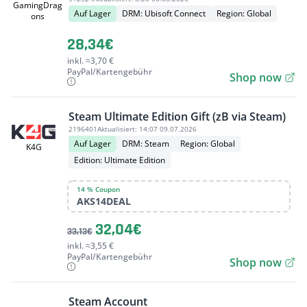
GamingDrag
Auf Lager
DRM: Ubisoft Connect
Region: Global
ons
28,34€
inkl. ≈3,70 €
PayPal/Kartengebühr
Shop now
Steam Ultimate Edition Gift (zB via Steam)
2196401
Aktualisiert:
14:07 09.07.2026
Auf Lager
DRM: Steam
Region: Global
K4G
Edition: Ultimate Edition
14 % Coupon
AKS14DEAL
32,04€
33,13€
inkl. ≈3,55 €
PayPal/Kartengebühr
Shop now
Steam Account