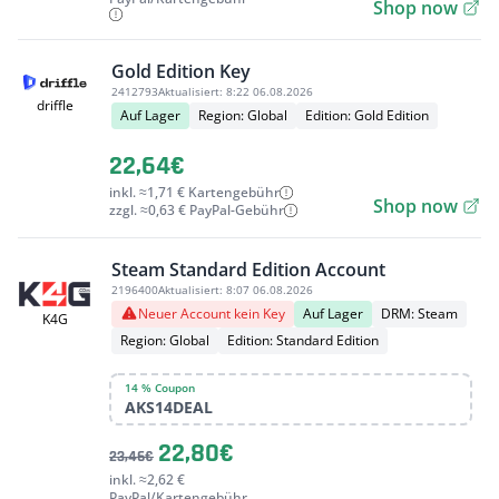
Shop now
Gold Edition Key
2412793
Aktualisiert:
8:22 06.08.2026
driffle
Auf Lager
Region: Global
Edition: Gold Edition
22,64€
inkl. ≈1,71 € Kartengebühr
Shop now
zzgl. ≈0,63 € PayPal-Gebühr
Steam Standard Edition Account
2196400
Aktualisiert:
8:07 06.08.2026
Neuer Account kein Key
Auf Lager
DRM: Steam
K4G
Region: Global
Edition: Standard Edition
14 % Coupon
AKS14DEAL
22,80€
23,46€
inkl. ≈2,62 €
PayPal/Kartengebühr