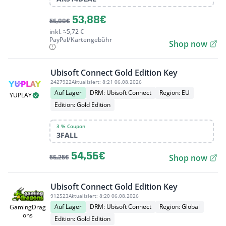
53,88€
56,00€
inkl. ≈5,72 €
PayPal/Kartengebühr
Shop now
Ubisoft Connect Gold Edition Key
2427922
Aktualisiert:
8:21 06.08.2026
Auf Lager
DRM: Ubisoft Connect
Region: EU
YUPLAY
Edition: Gold Edition
3 % Coupon
3FALL
54,56€
Shop now
56,25€
Ubisoft Connect Gold Edition Key
912523
Aktualisiert:
8:20 06.08.2026
Auf Lager
DRM: Ubisoft Connect
Region: Global
GamingDrag
ons
Edition: Gold Edition