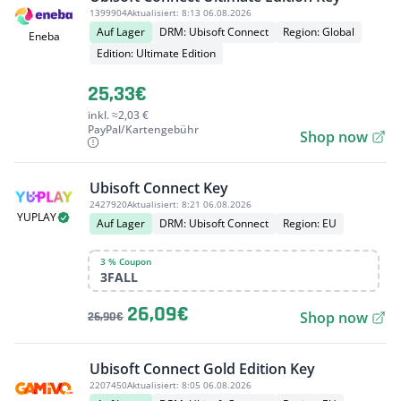
1399904
Aktualisiert:
8:13 06.08.2026
Auf Lager
DRM: Ubisoft Connect
Region: Global
Eneba
Edition: Ultimate Edition
25,33€
inkl. ≈2,03 €
PayPal/Kartengebühr
Shop now
Ubisoft Connect Key
2427920
Aktualisiert:
8:21 06.08.2026
YUPLAY
Auf Lager
DRM: Ubisoft Connect
Region: EU
3 % Coupon
3FALL
26,09€
Shop now
26,90€
Ubisoft Connect Gold Edition Key
2207450
Aktualisiert:
8:05 06.08.2026