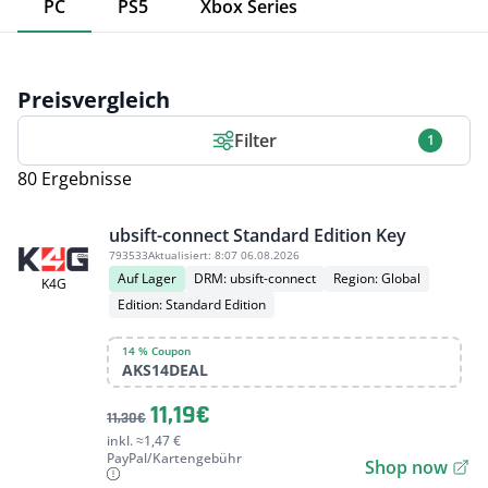
PC
PS5
Xbox Series
Preisvergleich
Filter
1
80 Ergebnisse
ubsift-connect Standard Edition Key
793533
Aktualisiert:
8:07 06.08.2026
Auf Lager
DRM: ubsift-connect
Region: Global
K4G
Edition: Standard Edition
14 % Coupon
AKS14DEAL
11,19€
11,30€
inkl. ≈1,47 €
PayPal/Kartengebühr
Shop now