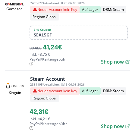
2459622
Aktualisiert:
8:28 06.08.2026
Gameseal
Neuer Account kein Key
Auf Lager
DRM: Steam
Region: Global
5 % Coupon
SEAL5GF
41,24€
39,46€
inkl. ≈3,75 €
PayPal/Kartengebühr
Shop now
Steam Account
2381195
Aktualisiert:
8:16 06.08.2026
Neuer Account kein Key
Auf Lager
DRM: Steam
Kinguin
Region: Global
42,31€
inkl. ≈4,21 €
PayPal/Kartengebühr
Shop now