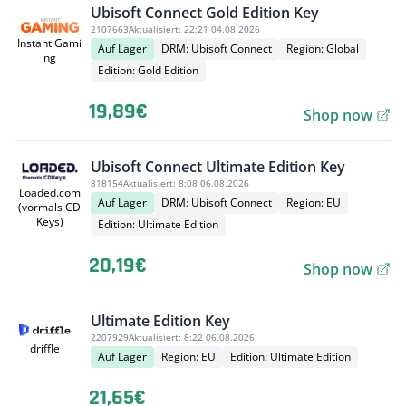
Ubisoft Connect Gold Edition Key
2107663
Aktualisiert:
22:21 04.08.2026
Instant Gami
Auf Lager
DRM: Ubisoft Connect
Region: Global
ng
Edition: Gold Edition
19,89€
Shop now
Ubisoft Connect Ultimate Edition Key
818154
Aktualisiert:
8:08 06.08.2026
Loaded.com
Auf Lager
DRM: Ubisoft Connect
Region: EU
(vormals CD
Keys)
Edition: Ultimate Edition
20,19€
Shop now
Ultimate Edition Key
2207929
Aktualisiert:
8:22 06.08.2026
driffle
Auf Lager
Region: EU
Edition: Ultimate Edition
21,65€