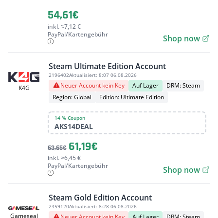
54,61€
inkl. ≈7,12 €
PayPal/Kartengebühr
Shop now
Steam Ultimate Edition Account
2196402
Aktualisiert:
8:07 06.08.2026
Neuer Account kein Key
Auf Lager
DRM: Steam
K4G
Region: Global
Edition: Ultimate Edition
14 % Coupon
AKS14DEAL
61,19€
63,65€
inkl. ≈6,45 €
PayPal/Kartengebühr
Shop now
Steam Gold Edition Account
2459120
Aktualisiert:
8:28 06.08.2026
Gameseal
Neuer Account kein Key
Auf Lager
DRM: Steam