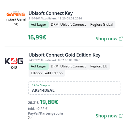
Ubisoft Connect Key
2107661
Aktualisiert:
16:20 08.05.2026
Instant Gami
ng
Auf Lager
DRM: Ubisoft Connect
Region: Global
16,99€
Shop now
Ubisoft Connect Gold Edition Key
2430925
Aktualisiert:
8:07 06.08.2026
Auf Lager
DRM: Ubisoft Connect
Region: EU
K4G
Edition: Gold Edition
14 % Coupon
AKS14DEAL
19,80€
20,31€
inkl. ≈2,33 €
PayPal/Kartengebühr
Shop now