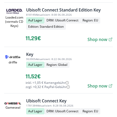
Ubisoft Connect Standard Edition Key
818149
Aktualisiert:
8:08 06.08.2026
Loaded.com
Auf Lager
DRM: Ubisoft Connect
Region: EU
(vormals CD
Keys)
Edition: Standard Edition
11,29€
Shop now
Key
953905
Aktualisiert:
8:22 06.08.2026
driffle
Auf Lager
Region: Global
11,52€
inkl. ≈1,05 € Kartengebühr
Shop now
zzgl. ≈0,32 € PayPal-Gebühr
Ubisoft Connect Key
1781384
Aktualisiert:
8:28 06.08.2026
Gameseal
Auf Lager
DRM: Ubisoft Connect
Region: EU