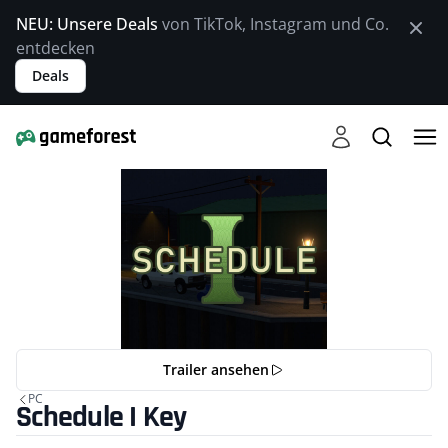
NEU: Unsere Deals
von TikTok, Instagram und Co.
entdecken
Deals
Trailer ansehen
PC
Schedule I Key