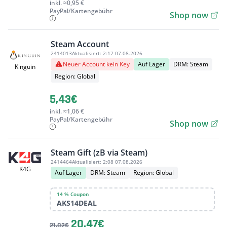
inkl. ≈0,95 €
PayPal/Kartengebühr
Shop now
Steam Account
2414013
Aktualisiert:
2:17 07.08.2026
Neuer Account kein Key
Auf Lager
DRM: Steam
Kinguin
Region: Global
5,43€
inkl. ≈1,06 €
PayPal/Kartengebühr
Shop now
Steam Gift (zB via Steam)
2414464
Aktualisiert:
2:08 07.08.2026
K4G
Auf Lager
DRM: Steam
Region: Global
14 % Coupon
AKS14DEAL
20,47€
21,02€