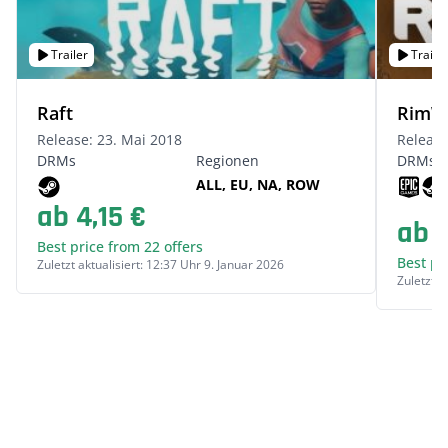
Trailer
Trailer
Raft
RimW
Release: 23. Mai 2018
Release
DRMs
Regionen
DRMs
ALL, EU, NA, ROW
ab 4,15 €
ab 5
Best price from 22 offers
Best pr
Zuletzt aktualisiert: 12:37 Uhr 9. Januar 2026
Zuletzt a