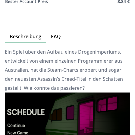
Bester Account Preis
3,84 €
Beschreibung
FAQ
Ein Spiel über den Aufbau eines Drogenimperiums,
entwickelt von einem einzelnen Programmierer aus
Australien, hat die Steam-Charts erobert und sogar
den neuesten Assassin’s Creed-Titel in den Schatten
gestellt. Wie konnte das passieren?