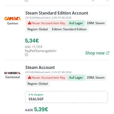
Steam Standard Edition Account
2415245
Aktualisiert:
2:05 07.08.2026
Neuer Account kein Key
Auf Lager
DRM: Steam
Gamivo
Region: Global
Edition: Standard Edition
5,34€
inkl. ≈1,13 €
PayPal/Kartengebühr
Shop now
Steam Account
2416820
Aktualisiert:
2:25 07.08.2026
Gameseal
Neuer Account kein Key
Auf Lager
DRM: Steam
Region: Global
5 % Coupon
SEAL5GF
5,39€
4,67€