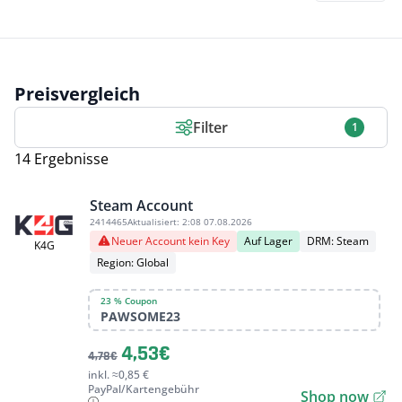
Preisvergleich
Filter
1
14 Ergebnisse
Steam Account
2414465
Aktualisiert:
2:08 07.08.2026
Neuer Account kein Key
Auf Lager
DRM: Steam
K4G
Region: Global
23 % Coupon
PAWSOME23
4,53€
4,78€
inkl. ≈0,85 €
PayPal/Kartengebühr
Shop now