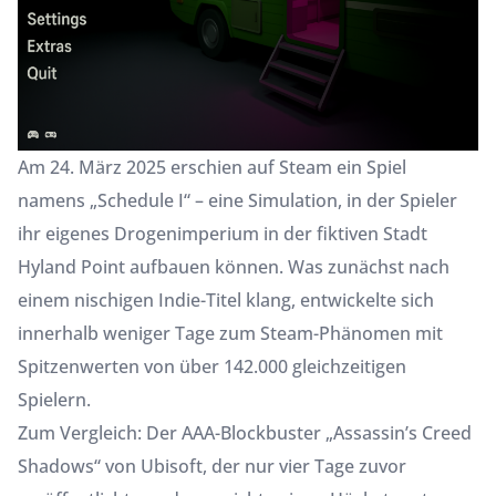
Am 24. März 2025 erschien auf Steam ein Spiel
namens „Schedule I“ – eine Simulation, in der Spieler
ihr eigenes Drogenimperium in der fiktiven Stadt
Hyland Point aufbauen können. Was zunächst nach
einem nischigen Indie-Titel klang, entwickelte sich
innerhalb weniger Tage zum Steam-Phänomen mit
Spitzenwerten von über 142.000 gleichzeitigen
Spielern.
Zum Vergleich: Der AAA-Blockbuster „Assassin’s Creed
Shadows“ von Ubisoft, der nur vier Tage zuvor