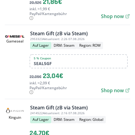
21,86€
20,92€
inkl. ≈1,99 €
PayPal/Kartengebühr
Shop now
Steam Gift (zB via Steam)
2953323
Aktualisiert:
2:26 07.08.2026
Gameseal
Auf Lager
DRM: Steam
Region: ROW
5 % Coupon
SEAL5GF
23,04€
22,05€
inkl. ≈2,09 €
PayPal/Kartengebühr
Shop now
Steam Gift (zB via Steam)
2414522
Aktualisiert:
2:16 07.08.2026
Kinguin
Auf Lager
DRM: Steam
Region: Global
24,70€