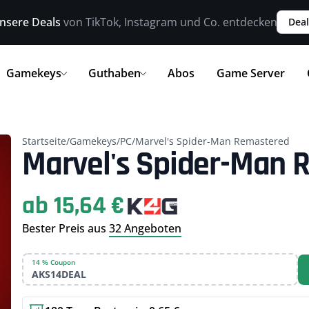
nsere Deals
von TikTok, Instagram und Co. entdecken
Deal
Gamekeys
Guthaben
Abos
Game Server
Startseite
/
Gamekeys
/
PC
/
Marvel's Spider-Man Remastered
Marvel's Spider-Man 
ab 15,64 €
Bester Preis aus
32 Angeboten
14 % Coupon
AKS14DEAL