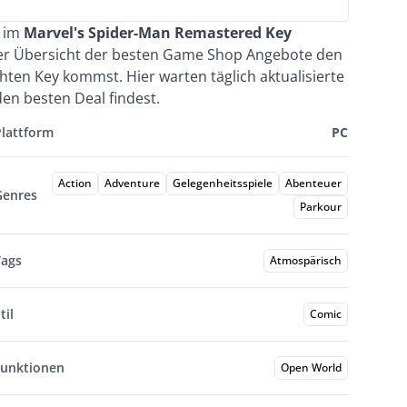
e im
Marvel's Spider-Man Remastered Key
ser Übersicht der besten Game Shop Angebote den
hten Key kommst. Hier warten täglich aktualisierte
en besten Deal findest.
Plattform
PC
Action
Adventure
Gelegenheitsspiele
Abenteuer
Genres
Parkour
Tags
Atmospärisch
til
Comic
Funktionen
Open World