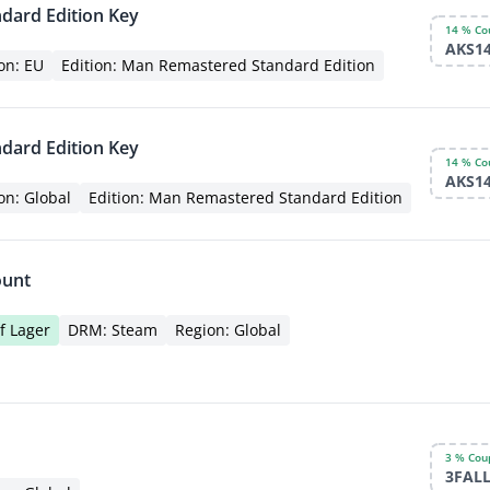
dard Edition Key
14 % Co
AKS1
on: EU
Edition: Man Remastered Standard Edition
dard Edition Key
14 % Co
AKS1
on: Global
Edition: Man Remastered Standard Edition
ount
f Lager
DRM: Steam
Region: Global
3 % Cou
3FAL