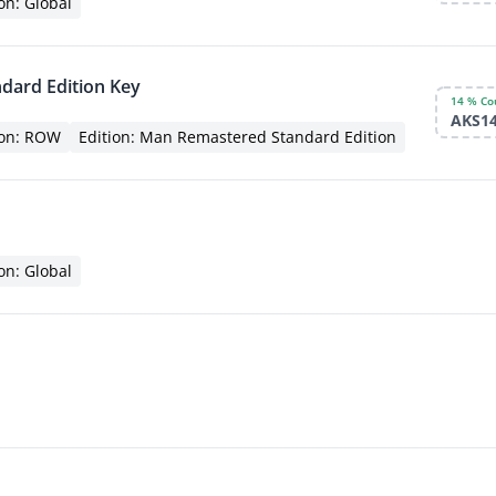
on: Global
dard Edition Key
14 % Co
AKS1
on: ROW
Edition: Man Remastered Standard Edition
on: Global