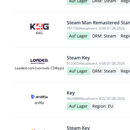
Auf Lager
DRM: Steam
Regi
Steam Man Remastered Stan
781730
Aktualisiert:
6:06 07.08.2026
K4G
Auf Lager
DRM: Steam
Regi
Steam Key
812305
Aktualisiert:
6:08 07.08.2026
Loaded.com (vormals CDKeys)
Auf Lager
DRM: Steam
Regi
Key
962488
Aktualisiert:
4:22 07.08.2026
driffle
Auf Lager
Region: EU
Steam Key