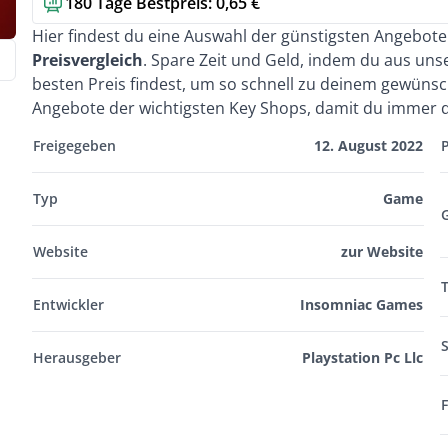
180 Tage Bestpreis: 0,65 €
Kurzbeschreibung
Hier findest du eine Auswahl der günstigsten Angebot
Preisvergleich
. Spare Zeit und Geld, indem du aus un
besten Preis findest, um so schnell zu deinem gewünsc
Angebote der wichtigsten Key Shops, damit du immer d
Freigegeben
12. August 2022
Typ
Game
Website
zur Website
Entwickler
Insomniac Games
S
Herausgeber
Playstation Pc Llc