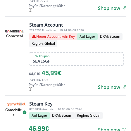
inkl. ≈3,97 €
PayPal/Kartengebühr
Shop now
Steam Account
2225296
Aktualisiert:
10:24 06.08.2026
Gameseal
Neuer Account kein Key
Auf Lager
DRM: Steam
Region: Global
5 % Coupon
SEAL5GF
45,99€
44,01€
inkl. ≈4,18 €
PayPal/Kartengebühr
Shop now
Steam Key
820383
Aktualisiert:
10:09 06.08.2026
Gamebille
t
Auf Lager
DRM: Steam
Region: Global
46,99€
Shop now