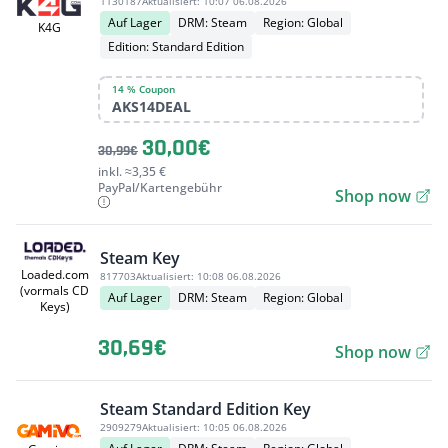
1130187
Aktualisiert:
10:07 06.08.2026
Auf Lager
DRM: Steam
Region: Global
K4G
Edition: Standard Edition
14 % Coupon
AKS14DEAL
30,00€
30,99€
inkl. ≈3,35 €
PayPal/Kartengebühr
Shop now
Steam Key
Loaded.com
817703
Aktualisiert:
10:08 06.08.2026
(vormals CD
Auf Lager
DRM: Steam
Region: Global
Keys)
30,69€
Shop now
Steam Standard Edition Key
2909279
Aktualisiert:
10:05 06.08.2026