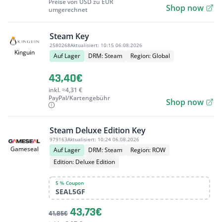
Preise von USD zu EUR
Shop now
umgerechnet
Steam Key
2580268
Aktualisiert:
10:15 06.08.2026
Kinguin
Auf Lager
DRM: Steam
Region: Global
43,40€
inkl. ≈4,31 €
PayPal/Kartengebühr
Shop now
Steam Deluxe Edition Key
979163
Aktualisiert:
10:24 06.08.2026
Gameseal
Auf Lager
DRM: Steam
Region: ROW
Edition: Deluxe Edition
5 % Coupon
SEAL5GF
43,73€
41,85€