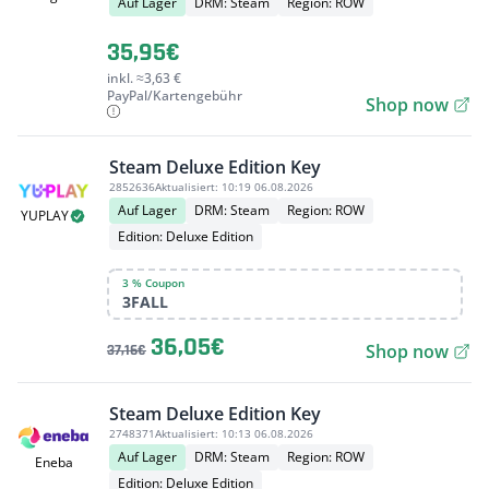
Auf Lager
DRM: Steam
Region: ROW
35,95€
inkl. ≈3,63 €
PayPal/Kartengebühr
Shop now
Steam Deluxe Edition Key
2852636
Aktualisiert:
10:19 06.08.2026
Auf Lager
DRM: Steam
Region: ROW
YUPLAY
Edition: Deluxe Edition
3 % Coupon
3FALL
36,05€
Shop now
37,16€
Steam Deluxe Edition Key
2748371
Aktualisiert:
10:13 06.08.2026
Auf Lager
DRM: Steam
Region: ROW
Eneba
Edition: Deluxe Edition