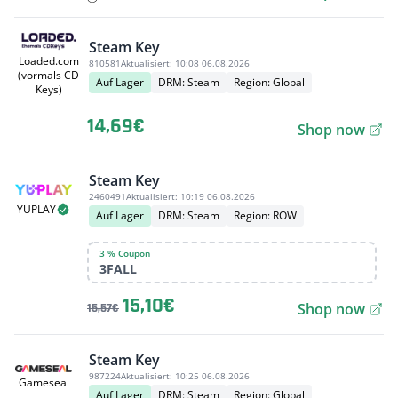
Steam Key
Loaded.com
810581
Aktualisiert:
10:08 06.08.2026
(vormals CD
Auf Lager
DRM: Steam
Region: Global
Keys)
14,69€
Shop now
Steam Key
2460491
Aktualisiert:
10:19 06.08.2026
YUPLAY
Auf Lager
DRM: Steam
Region: ROW
3 % Coupon
3FALL
15,10€
Shop now
15,57€
Steam Key
987224
Aktualisiert:
10:25 06.08.2026
Gameseal
Auf Lager
DRM: Steam
Region: Global