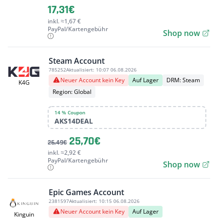
17,31€
inkl. ≈1,67 €
PayPal/Kartengebühr
Shop now
Steam Account
785252
Aktualisiert:
10:07 06.08.2026
Neuer Account kein Key
Auf Lager
DRM: Steam
K4G
Region: Global
14 % Coupon
AKS14DEAL
25,70€
26,49€
inkl. ≈2,92 €
PayPal/Kartengebühr
Shop now
Epic Games Account
2381597
Aktualisiert:
10:15 06.08.2026
Neuer Account kein Key
Auf Lager
Kinguin