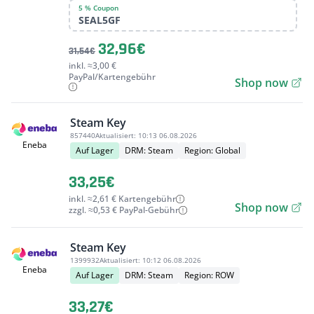
5 % Coupon
SEAL5GF
32,96€
31,54€
inkl. ≈3,00 €
PayPal/Kartengebühr
Shop now
Steam Key
857440
Aktualisiert:
10:13 06.08.2026
Eneba
Auf Lager
DRM: Steam
Region: Global
33,25€
inkl. ≈2,61 € Kartengebühr
Shop now
zzgl. ≈0,53 € PayPal-Gebühr
Steam Key
1399932
Aktualisiert:
10:12 06.08.2026
Eneba
Auf Lager
DRM: Steam
Region: ROW
33,27€