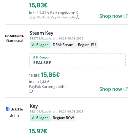
15,83€
inkl. ≈1,31 € Kartengebühr
Shop now
zzgl. ≈0,43 € PayPal-Gebühr
Steam Key
988726
Aktualisiert:
10:25 06.08.2026
Gameseal
Auf Lager
DRM: Steam
Region: EU
5 % Coupon
SEAL5GF
15,86€
15,18€
inkl. ≈1,44 €
PayPal/Kartengebühr
Shop now
Key
952101
Aktualisiert:
10:21 06.08.2026
driffle
Auf Lager
Region: ROW
15,97€