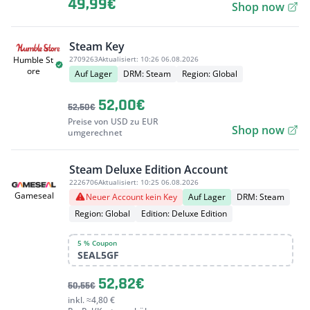
49,99€
Shop now
Steam Key
2709263
Aktualisiert:
10:26 06.08.2026
Humble St
ore
Auf Lager
DRM: Steam
Region: Global
52,00€
52,50€
Preise von USD zu EUR
Shop now
umgerechnet
Steam Deluxe Edition Account
2226706
Aktualisiert:
10:25 06.08.2026
Gameseal
Neuer Account kein Key
Auf Lager
DRM: Steam
Region: Global
Edition: Deluxe Edition
5 % Coupon
SEAL5GF
52,82€
50,55€
inkl. ≈4,80 €