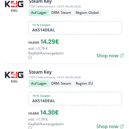
Steam Key
778716
Aktualisiert:
10:07 06.08.2026
K4G
Auf Lager
DRM: Steam
Region: Global
14 % Coupon
AKS14DEAL
14,29€
14,54€
inkl. ≈1,79 €
PayPal/Kartengebühr
Shop now
Steam Key
778715
Aktualisiert:
10:07 06.08.2026
K4G
Auf Lager
DRM: Steam
Region: EU
14 % Coupon
AKS14DEAL
14,30€
14,55€
inkl. ≈1,79 €
PayPal/Kartengebühr
Shop now