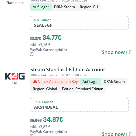
1649972
Aktualisiert:
10:24 06.08.2026
Gameseal
Auf Lager
DRM: Steam
Region: EU
5 % Coupon
SEAL5GF
34,77€
33,27€
inkl. ≈3,16 €
PayPal/Kartengebühr
Shop now
Steam Standard Edition Account
1087706
Aktualisiert:
10:07 06.08.2026
Neuer Account kein Key
Auf Lager
DRM: Steam
K4G
Region: Global
Edition: Standard Edition
14 % Coupon
AKS14DEAL
34,87€
36,09€
inkl. ≈3,83 €
PayPal/Kartengebühr
Shop now