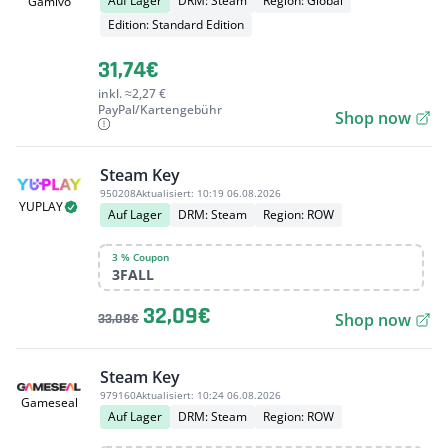
Auf Lager
DRM: Steam
Region: Global
Gamivo
Edition: Standard Edition
31,74€
inkl. ≈2,27 €
PayPal/Kartengebühr
Shop now
Steam Key
950208
Aktualisiert:
10:19 06.08.2026
YUPLAY
Auf Lager
DRM: Steam
Region: ROW
3 % Coupon
3FALL
32,09€
Shop now
33,08€
Steam Key
979160
Aktualisiert:
10:24 06.08.2026
Gameseal
Auf Lager
DRM: Steam
Region: ROW