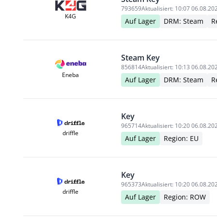
793659
Aktualisiert:
10:07 06.08.20
K4G
Auf Lager
DRM: Steam
R
Steam Key
856814
Aktualisiert:
10:13 06.08.20
Eneba
Auf Lager
DRM: Steam
R
Key
965714
Aktualisiert:
10:20 06.08.20
driffle
Auf Lager
Region: EU
Key
965373
Aktualisiert:
10:20 06.08.20
driffle
Auf Lager
Region: ROW