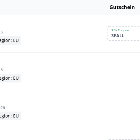
Gutschein
3 % Coupon
26
3FALL
egion: EU
26
egion: EU
026
egion: EU