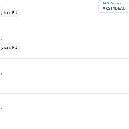
14 % Coupon
26
AKS14DEAL
egion: EU
26
egion: EU
26
26