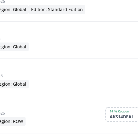
026
egion: Global
Edition: Standard Edition
6
egion: Global
26
egion: Global
14 % Coupon
026
AKS14DEAL
egion: ROW