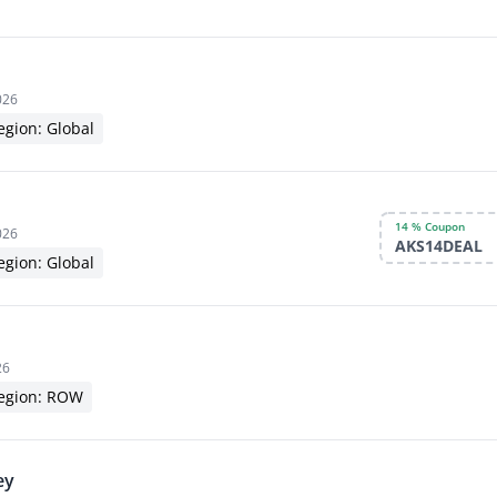
026
egion: Global
14 % Coupon
026
AKS14DEAL
egion: Global
26
egion: ROW
ey