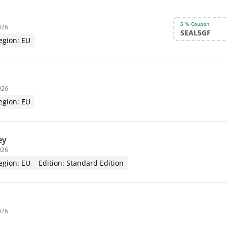
5 % Coupon
026
SEAL5GF
egion: EU
026
egion: EU
ey
026
egion: EU
Edition: Standard Edition
026