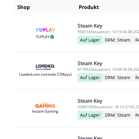
Shop
Produkt
Steam Key
950516
Aktualisiert:
10:19 06.08.20
YUPLAY
Auf Lager
DRM: Steam
R
Steam Key
817962
Aktualisiert:
10:08 06.08.20
Loaded.com (vormals CDKeys)
Auf Lager
DRM: Steam
R
Steam Key
2096199
Aktualisiert:
18:19 27.05.2
Instant Gaming
Auf Lager
DRM: Steam
R
Steam Key