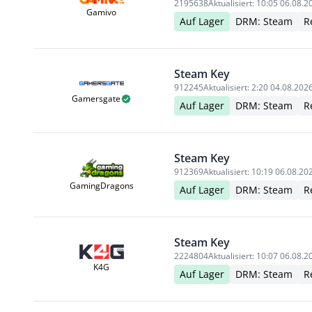
2195638
Aktualisiert:
10:05 06.08.2
Gamivo
Auf Lager
DRM: Steam
R
Steam Key
912245
Aktualisiert:
2:20 04.08.202
Gamersgate
Auf Lager
DRM: Steam
R
Steam Key
912369
Aktualisiert:
10:19 06.08.20
GamingDragons
Auf Lager
DRM: Steam
R
Steam Key
2224804
Aktualisiert:
10:07 06.08.2
K4G
Auf Lager
DRM: Steam
R