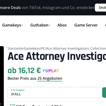
nsere Deals
von TikTok, Instagram und Co. entdecken
Deal
Gamekeys
Guthaben
Abos
Game Server
Startseite
/
Gamekeys
/
PC
/
Ace Attorney Investigations Collection
Ace Attorney Investiga
ab 16,12 €
Bester Preis aus
25 Angeboten
3 % Coupon
3FALL