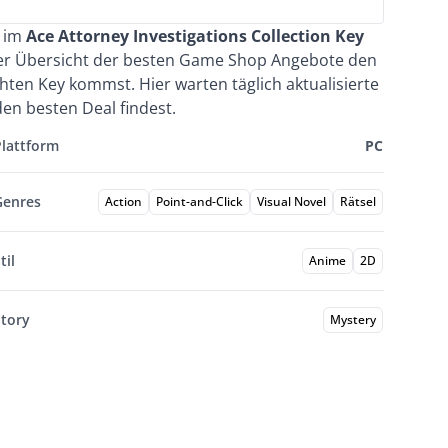
e im
Ace Attorney Investigations Collection Key
ser Übersicht der besten Game Shop Angebote den
hten Key kommst. Hier warten täglich aktualisierte
en besten Deal findest.
Plattform
PC
Genres
Action
Point-and-Click
Visual Novel
Rätsel
til
Anime
2D
Story
Mystery