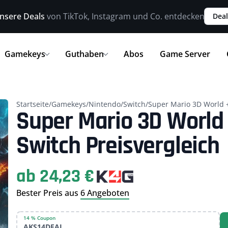
nsere Deals
von TikTok, Instagram und Co. entdecken
Deal
Gamekeys
Guthaben
Abos
Game Server
Startseite
/
Gamekeys
/
Nintendo
/
Switch
/
Super Mario 3D World +
Super Mario 3D World 
Switch Preisvergleich
ab 24,23 €
Bester Preis aus
6 Angeboten
14 % Coupon
AKS14DEAL