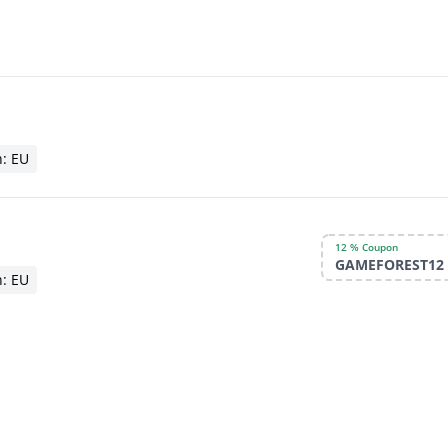
n: EU
12 % Coupon
GAMEFOREST12
n: EU