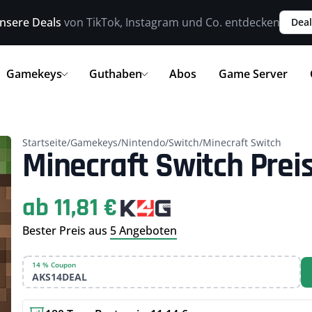
nsere Deals
von TikTok, Instagram und Co. entdecken
Deal
Gamekeys
Guthaben
Abos
Game Server
Startseite
/
Gamekeys
/
Nintendo
/
Switch
/
Minecraft Switch
Minecraft Switch Prei
ab 11,81 €
Bester Preis aus
5 Angeboten
14 % Coupon
AKS14DEAL