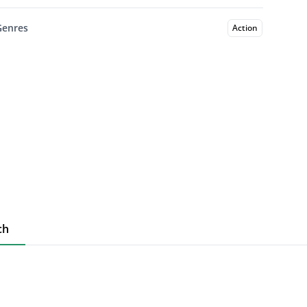
Genres
Action
ch