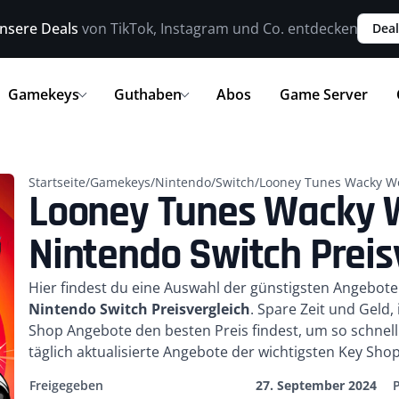
nsere Deals
von TikTok, Instagram und Co. entdecken
Deal
Gamekeys
Guthaben
Abos
Game Server
Startseite
/
Gamekeys
/
Nintendo
/
Switch
/
Looney Tunes Wacky Wo
Looney Tunes Wacky W
Nintendo Switch Preis
Kurzbeschreibung
Hier findest du eine Auswahl der günstigsten Angebot
Nintendo Switch Preisvergleich
. Spare Zeit und Geld
Shop Angebote den besten Preis findest, um so schne
täglich aktualisierte Angebote der wichtigsten Key Sho
Freigegeben
27. September 2024