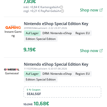
7,83€
inkl. ≈0,84 € Kartengebühr
Shop now
zzgl. ≈0,21 € PayPal-Gebühr
Nintendo eShop Special Edition Key
2099835
Aktualisiert:
2:22 23.07.2026
Instant Gami
Auf Lager
DRM: Nintendo eShop
Region: EU
ng
Edition: Special Edition
9,19€
Shop now
Nintendo eShop Special Edition Key
1110295
Aktualisiert:
6:33 07.08.2026
Gameseal
Auf Lager
DRM: Nintendo eShop
Region: EU
Edition: Special Edition
5 % Coupon
SEAL5GF
10,68€
10,24€