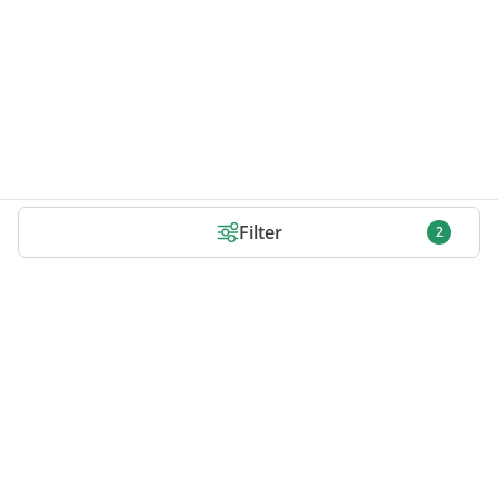
Filter
2
Infos zu Gamekeys
Shop Bewertungen
FAQ zu Keys