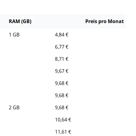
RAM (GB)
Preis pro Monat
1 GB
4,84 €
6,77 €
8,71 €
9,67 €
9,68 €
9,68 €
2 GB
9,68 €
10,64 €
11,61 €