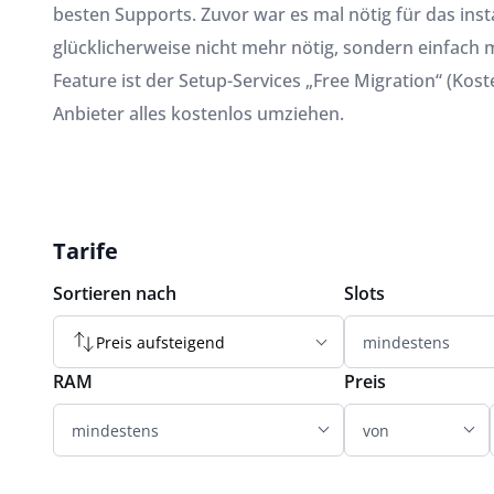
besten Supports. Zuvor war es mal nötig für das inst
glücklicherweise nicht mehr nötig, sondern einfach m
Feature ist der Setup-Services „Free Migration“ (Kost
Anbieter alles kostenlos umziehen.
Tarife
Sortieren nach
Slots
Preis aufsteigend
RAM
Preis