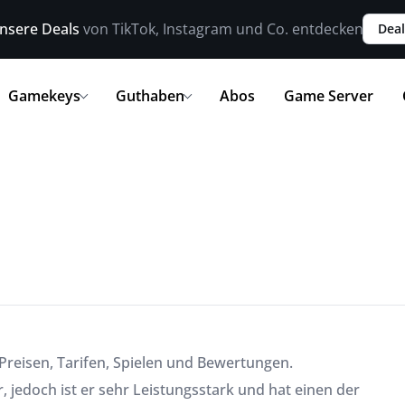
nsere Deals
von TikTok, Instagram und Co. entdecken
Deal
Gamekeys
Guthaben
Abos
Game Server
reisen, Tarifen, Spielen und Bewertungen.
, jedoch ist er sehr Leistungsstark und hat einen der