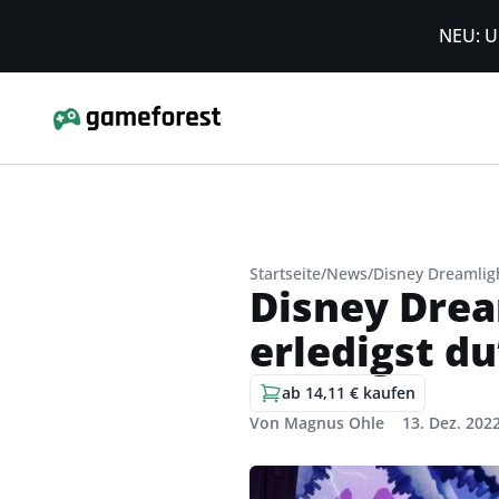
NEU: U
Startseite
/
News
/
Disney Dreamligh
Disney Drea
erledigst du
ab 14,11 € kaufen
Von Magnus Ohle
13. Dez. 202