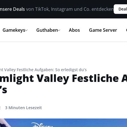
nsere Deals
von TikTok, Instagram und Co. entdecken
Deal
Gamekeys
Guthaben
Abos
Game Server
t Valley Festliche Aufgaben: So erledigst du’s
mlight Valley Festliche 
’s
2
3 Minuten Lesezeit