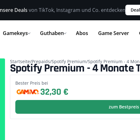
nsere Deals
von TikTok, Instagram und Co. entdecken
Deal
Gamekeys
Guthaben
Abos
Game Server
Startseite
/
Prepaids
/
Spotify Premium
/
Spotify Premium - 4 Mona
Spotify Premium - 4 Monate Tr
Bester Preis bei
32,30 €
zum Bestpreis