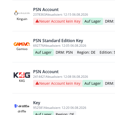
PSN Account
2378363
Aktualisiert:
12:15 06.08.2026
Kinguin
Neuer Account kein Key
Auf Lager
DRM:
PSN Standard Edition Key
692776
Aktualisiert:
12:05 06.08.2026
Gamivo
Auf Lager
DRM: PSN
Region: DE
Edition:
PSN Account
2414421
Aktualisiert:
12:08 06.08.2026
K4G
Neuer Account kein Key
Auf Lager
DRM:
Key
952581
Aktualisiert:
12:20 06.08.2026
driffle
Auf Lager
Region: DE