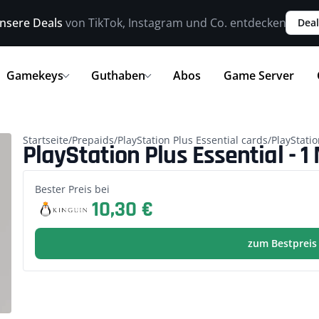
nsere Deals
von TikTok, Instagram und Co. entdecken
Deal
Gamekeys
Guthaben
Abos
Game Server
Startseite
/
Prepaids
/
PlayStation Plus Essential cards
/
PlayStatio
PlayStation Plus Essential - 1
Bester Preis bei
10,30 €
zum Bestpreis