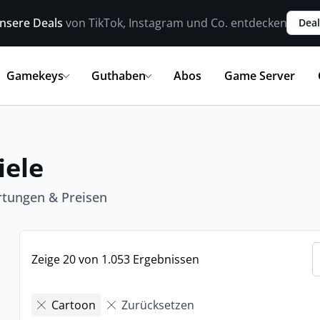
nsere Deals
von TikTok, Instagram und Co. entdecken
Deal
Gamekeys
Guthaben
Abos
Game Server
iele
rtungen & Preisen
Zeige 20 von 1.053 Ergebnissen
Cartoon
Zurücksetzen