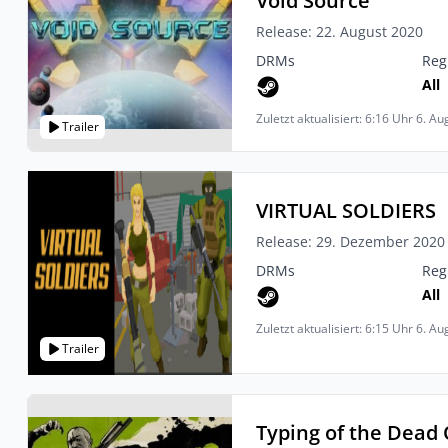
Void Source
Release: 22. August 2020
DRMs
Reg
All
Zuletzt aktualisiert: 6:16 Uhr 6. A
Trailer
VIRTUAL SOLDIERS
Release: 29. Dezember 2020
DRMs
Reg
All
Zuletzt aktualisiert: 6:15 Uhr 6. A
Trailer
Typing of the Dead 