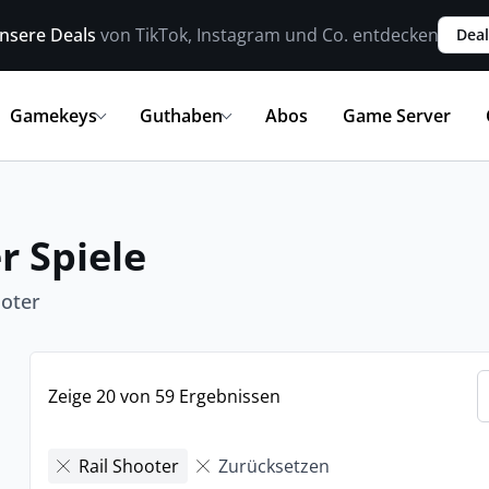
nsere Deals
von TikTok, Instagram und Co. entdecken
Deal
Gamekeys
Guthaben
Abos
Game Server
r Spiele
ooter
Zeige 20 von 59 Ergebnissen
Rail Shooter
Zurücksetzen