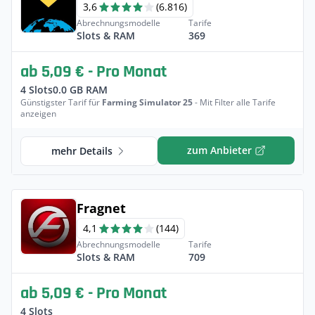
3,6
(6.816)
Abrechnungsmodelle
Tarife
Slots & RAM
369
ab 5,09 € - Pro Monat
4 Slots
0.0 GB RAM
Günstigster Tarif für
Farming Simulator 25
- Mit Filter alle Tarife
anzeigen
zum Anbieter
mehr Details
Fragnet
4,1
(144)
Abrechnungsmodelle
Tarife
Slots & RAM
709
ab 5,09 € - Pro Monat
4 Slots